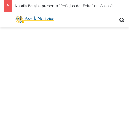
Natalia Barajas presenta “Reflejos del Éxito” en Casa Cuévano, cierre de un recorrido marcado por la censura y la resistencia artística
Menú
B