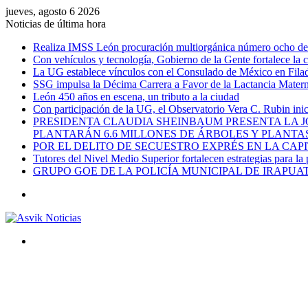
jueves, agosto 6 2026
Noticias de última hora
Realiza IMSS León procuración multiorgánica número ocho del 
Con vehículos y tecnología, Gobierno de la Gente fortalece la c
La UG establece vínculos con el Consulado de México en Filad
SSG impulsa la Décima Carrera a Favor de la Lactancia Mate
León 450 años en escena, un tributo a la ciudad
Con participación de la UG, el Observatorio Vera C. Rubin ini
PRESIDENTA CLAUDIA SHEINBAUM PRESENTA LA J
PLANTARÁN 6.6 MILLONES DE ÁRBOLES Y PLANTA
POR EL DELITO DE SECUESTRO EXPRÉS EN LA CA
Tutores del Nivel Medio Superior fortalecen estrategias para la
GRUPO GOE DE LA POLICÍA MUNICIPAL DE IRAPU
Menú
Buscar
por