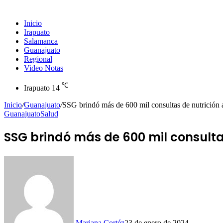
Inicio
Irapuato
Salamanca
Guanajuato
Regional
Video Notas
℃
Irapuato
14
Inicio
/
Guanajuato
/
SSG brindó más de 600 mil consultas de nutrición
Guanajuato
Salud
SSG brindó más de 600 mil consulta
Mariana Cortéz
23 de enero de 2024