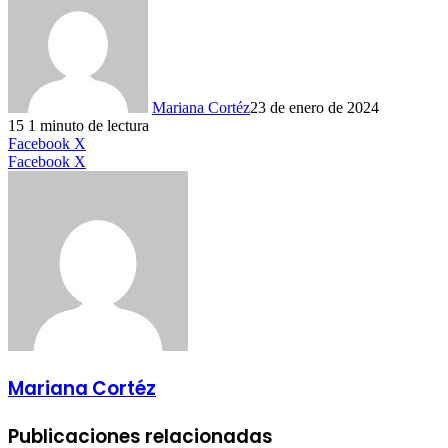
Mariana Cortéz
23 de enero de 2024
15
1 minuto de lectura
LinkedIn
Facebook
X
LinkedIn
Tumblr
Pinterest
Reddit
VKontakte
Compartir
Imprimir
Facebook
X
por
correo
electrónico
Mariana Cortéz
Publicaciones relacionadas