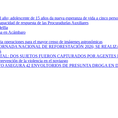
año; adolescente de 15 años da nueva esperanza de vida a cinco pers
apacidad de respuesta de las Procuradurías Auxiliares
elfia
rna en Acámbaro
cia operaciones para el mayor censo de imágenes astronómicas
ORNADA NACIONAL DE REFORESTACIÓN 2026; SE REALIZ
S
PITAL: DOS SUJETOS FUERON CAPTURADOS POR AGENTES
 prevención de la violencia en el noviazgo
ATO ASEGURA 42 ENVOLTORIOS DE PRESUNTA DROGA EN 