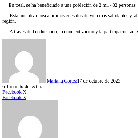
En total, se ha beneficiado a una población de 2 mil 482 personas, l
Esta iniciativa busca promover estilos de vida más saludables y, al h
región.
A través de la educación, la concientización y la participación activ
Mariana Cortéz
17 de octubre de 2023
6
1 minuto de lectura
LinkedIn
Facebook
X
LinkedIn
Tumblr
Pinterest
Reddit
VKontakte
Compartir
Imprimir
Facebook
X
por
correo
electrónico