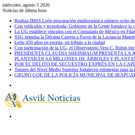
miércoles, agosto 5 2026
Noticias de última hora
Realiza IMSS León procuración multiorgánica número ocho del 
Con vehículos y tecnología, Gobierno de la Gente fortalece la c
La UG establece vínculos con el Consulado de México en Filad
SSG impulsa la Décima Carrera a Favor de la Lactancia Mate
León 450 años en escena, un tributo a la ciudad
Con participación de la UG, el Observatorio Vera C. Rubin ini
PRESIDENTA CLAUDIA SHEINBAUM PRESENTA LA J
PLANTARÁN 6.6 MILLONES DE ÁRBOLES Y PLANTA
POR EL DELITO DE SECUESTRO EXPRÉS EN LA CA
Tutores del Nivel Medio Superior fortalecen estrategias para la
GRUPO GOE DE LA POLICÍA MUNICIPAL DE IRAPU
Menú
Buscar
por