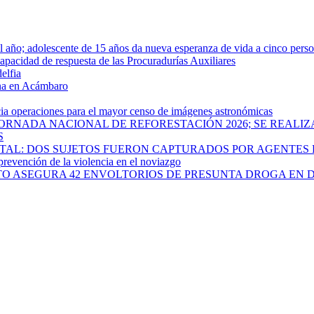
año; adolescente de 15 años da nueva esperanza de vida a cinco pers
apacidad de respuesta de las Procuradurías Auxiliares
elfia
rna en Acámbaro
cia operaciones para el mayor censo de imágenes astronómicas
ORNADA NACIONAL DE REFORESTACIÓN 2026; SE REALIZ
S
PITAL: DOS SUJETOS FUERON CAPTURADOS POR AGENTES
 prevención de la violencia en el noviazgo
ATO ASEGURA 42 ENVOLTORIOS DE PRESUNTA DROGA EN 