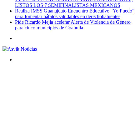
LISTOS LOS 7 SEMIFINALISTAS MEXICANOS
Realiza IMSS Guanajuato Encuentro Educativo “Yo Puedo”
para fomentar hábitos saludables en derechohabientes
Pide Ricardo Mejía acelerar Alerta de Violencia de Género
para cinco municipios de Coahuila
Menú
Buscar
por