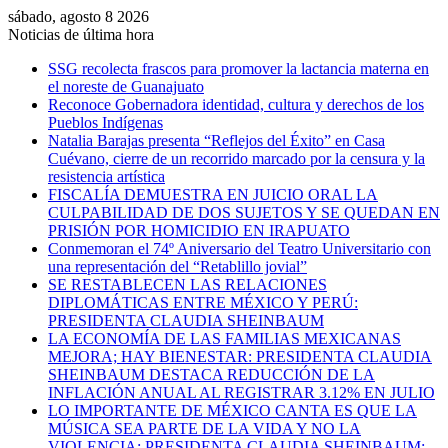
sábado, agosto 8 2026
Noticias de última hora
SSG recolecta frascos para promover la lactancia materna en
el noreste de Guanajuato
Reconoce Gobernadora identidad, cultura y derechos de los
Pueblos Indígenas
Natalia Barajas presenta “Reflejos del Éxito” en Casa
Cuévano, cierre de un recorrido marcado por la censura y la
resistencia artística
FISCALÍA DEMUESTRA EN JUICIO ORAL LA
CULPABILIDAD DE DOS SUJETOS Y SE QUEDAN EN
PRISIÓN POR HOMICIDIO EN IRAPUATO
Conmemoran el 74º Aniversario del Teatro Universitario con
una representación del “Retablillo jovial”
SE RESTABLECEN LAS RELACIONES
DIPLOMÁTICAS ENTRE MÉXICO Y PERÚ:
PRESIDENTA CLAUDIA SHEINBAUM
LA ECONOMÍA DE LAS FAMILIAS MEXICANAS
MEJORA; HAY BIENESTAR: PRESIDENTA CLAUDIA
SHEINBAUM DESTACA REDUCCIÓN DE LA
INFLACIÓN ANUAL AL REGISTRAR 3.12% EN JULIO
LO IMPORTANTE DE MÉXICO CANTA ES QUE LA
MÚSICA SEA PARTE DE LA VIDA Y NO LA
VIOLENCIA: PRESIDENTA CLAUDIA SHEINBAUM;