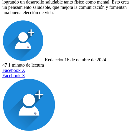
logrando un desarrollo saludable tanto físico como mental. Esto crea
un pensamiento saludable, que mejora la comunicación y fomentan
una buena elección de vida.
Redacción
16 de octubre de 2024
47
1 minuto de lectura
LinkedIn
Facebook
X
LinkedIn
Tumblr
Pinterest
Reddit
VKontakte
Compartir
Imprimir
Facebook
X
por
correo
electrónico