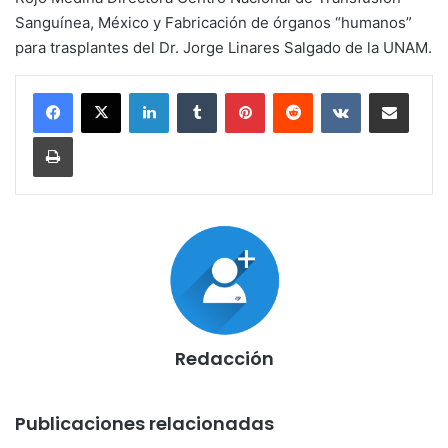
Sanguínea, México y Fabricación de órganos “humanos”
para trasplantes del Dr. Jorge Linares Salgado de la UNAM.
LinkedIn
Tumblr
Pinterest
Reddit
VKontakte
Compartir por corr
Imprimir
Redacción
Publicaciones relacionadas