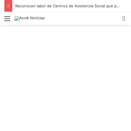
Reconocen labor de Centros de Asistencia Social que protegen a la niñez vulnerable en Irapuato
Menú
B