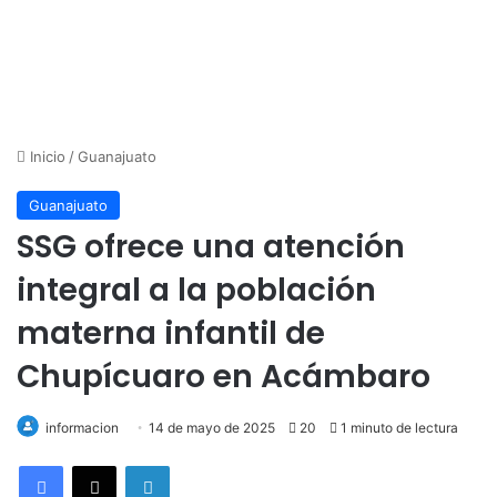
Inicio
/
Guanajuato
Guanajuato
SSG ofrece una atención
integral a la población
materna infantil de
Chupícuaro en Acámbaro
informacion
14 de mayo de 2025
20
1 minuto de lectura
LinkedIn