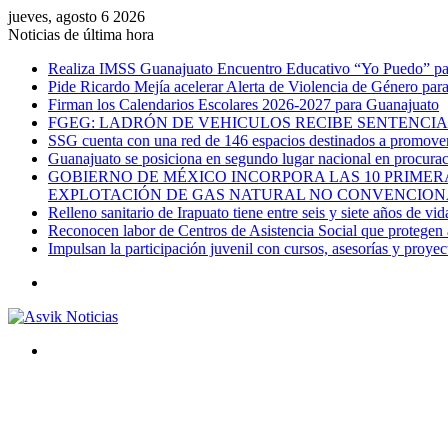
jueves, agosto 6 2026
Noticias de última hora
Realiza IMSS Guanajuato Encuentro Educativo “Yo Puedo” para
Pide Ricardo Mejía acelerar Alerta de Violencia de Género par
Firman los Calendarios Escolares 2026-2027 para Guanajuato
FGEG: LADRÓN DE VEHICULOS RECIBE SENTENCIA 
SSG cuenta con una red de 146 espacios destinados a promover 
Guanajuato se posiciona en segundo lugar nacional en procurac
GOBIERNO DE MÉXICO INCORPORA LAS 10 PRIMERA
EXPLOTACIÓN DE GAS NATURAL NO CONVENCION
Relleno sanitario de Irapuato tiene entre seis y siete años de vid
Reconocen labor de Centros de Asistencia Social que protegen a
Impulsan la participación juvenil con cursos, asesorías y proye
Menú
Buscar
por