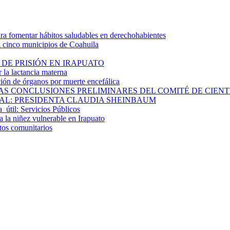
 fomentar hábitos saludables en derechohabientes
a cinco municipios de Coahuila
DE PRISIÓN EN IRAPUATO
la lactancia materna
ión de órganos por muerte encefálica
S CONCLUSIONES PRELIMINARES DEL COMITÉ DE CIENTÍF
AL: PRESIDENTA CLAUDIA SHEINBAUM
a útil: Servicios Públicos
 la niñez vulnerable en Irapuato
ctos comunitarios