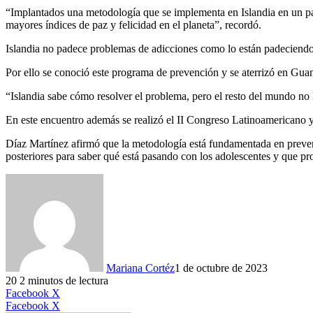
“Implantados una metodología que se implementa en Islandia en un pa
mayores índices de paz y felicidad en el planeta”, recordó.
Islandia no padece problemas de adicciones como lo están padeciendo 
Por ello se conoció este programa de prevención y se aterrizó en Guan
“Islandia sabe cómo resolver el problema, pero el resto del mundo no 
En este encuentro además se realizó el II Congreso Latinoamericano 
Díaz Martínez afirmó que la metodología está fundamentada en prevenc
posteriores para saber qué está pasando con los adolescentes y que pro
Mariana Cortéz
1 de octubre de 2023
20
2 minutos de lectura
LinkedIn
Facebook
X
LinkedIn
Tumblr
Pinterest
Reddit
VKontakte
Compartir
Imprimir
Facebook
X