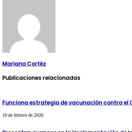
por
correo
electrónico
Mariana Cortéz
Publicaciones relacionadas
Funciona estrategia de vacunación contra el
10 de febrero de 2026