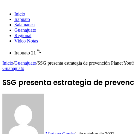
Inicio
Irapuato
Salamanca
Guanajuato
Regional
Video Notas
℃
Irapuato
21
Inicio
/
Guanajuato
/
SSG presenta estrategia de prevención Planet Yout
Guanajuato
SSG presenta estrategia de prevenc
Mariana Cortéz
1 de octubre de 2023