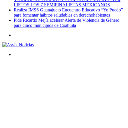
LISTOS LOS 7 SEMIFINALISTAS MEXICANOS
Realiza IMSS Guanajuato Encuentro Educativo “Yo Puedo”
para fomentar hábitos saludables en derechohabientes
Pide Ricardo Mejía acelerar Alerta de Violencia de Género
para cinco municipios de Coahuila
Menú
Buscar
por