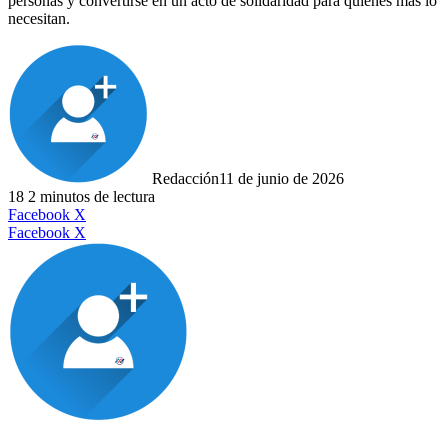
personas y convertirse en un acto de solidaridad para quienes más lo
necesitan.
Redacción
11 de junio de 2026
18
2 minutos de lectura
LinkedIn
Facebook
X
LinkedIn
Tumblr
Pinterest
Reddit
VKontakte
Compartir
Imprimir
Facebook
X
por
correo
electrónico