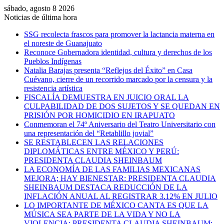
sábado, agosto 8 2026
Noticias de última hora
SSG recolecta frascos para promover la lactancia materna en
el noreste de Guanajuato
Reconoce Gobernadora identidad, cultura y derechos de los
Pueblos Indígenas
Natalia Barajas presenta “Reflejos del Éxito” en Casa
Cuévano, cierre de un recorrido marcado por la censura y la
resistencia artística
FISCALÍA DEMUESTRA EN JUICIO ORAL LA
CULPABILIDAD DE DOS SUJETOS Y SE QUEDAN EN
PRISIÓN POR HOMICIDIO EN IRAPUATO
Conmemoran el 74º Aniversario del Teatro Universitario con
una representación del “Retablillo jovial”
SE RESTABLECEN LAS RELACIONES
DIPLOMÁTICAS ENTRE MÉXICO Y PERÚ:
PRESIDENTA CLAUDIA SHEINBAUM
LA ECONOMÍA DE LAS FAMILIAS MEXICANAS
MEJORA; HAY BIENESTAR: PRESIDENTA CLAUDIA
SHEINBAUM DESTACA REDUCCIÓN DE LA
INFLACIÓN ANUAL AL REGISTRAR 3.12% EN JULIO
LO IMPORTANTE DE MÉXICO CANTA ES QUE LA
MÚSICA SEA PARTE DE LA VIDA Y NO LA
VIOLENCIA: PRESIDENTA CLAUDIA SHEINBAUM;