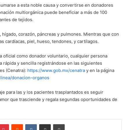
a sumarse a esta noble causa y convertirse en donadores
donación multiorgánica puede beneficiar a más de 100
antes de tejidos.
 hígado, corazón, páncreas y pulmones. Mientras que con
s cardíacas, piel, hueso, tendones, y cartílagos.
ra oficial como donador voluntario, cualquier persona
rápida y sencilla registrándose en las siguientes
tes (Cenatra):
https://www.gob.mx/cenatra
y en la página
-linea/donacion-organos
e para las y los pacientes trasplantados es seguir
 amor que trasciende y regala segundas oportunidades de
mblr
Pinterest
Reddit
VKontakte
Compartir por correo electrónico
Imprimir