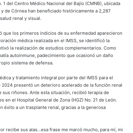
. 1 del Centro Médico Nacional del Bajío (CMNB), ubicada
 y de Córnea han beneficiado históricamente a 2,287
alud renal y visual.
lató que los primeros indicios de su enfermedad aparecieron
ación médica realizada en el IMSS, se identificó la
motivó la realización de estudios complementarios. Como
opatía autoinmune, padecimiento que ocasionó un daño
ropio sistema de defensa.
dica y tratamiento integral por parte del IMSS para el
e 2024 presentó un deterioro acelerado de la función renal
e sus riñones. Ante esta situación, recibió terapia de
es en el Hospital General de Zona (HGZ) No. 21 de León.
éxito a un trasplante renal, gracias a la generosa
dor recibe sus alas…esa frase me marcó mucho, para mí, mi