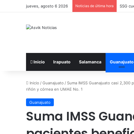
jueves, agosto 6 2026
Noticias de última hora
SSG cue
Inicio
Irapuato
Salamanca
Guanajuato
Inicio
/
Guanajuato
/
Suma IMSS Guanajuato casi 2,300 pa
riñón y córnea en UMAE No. 1
Guanajuato
Suma IMSS Guana
pacientes benefi