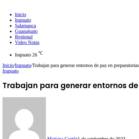
Inicio
Irapuato
Salamanca
Guanajuato
Regional
Video Notas
℃
Irapuato
26
Inicio
/
Irapuato
/
Trabajan para generar entornos de paz en preparatorias
Irapuato
Trabajan para generar entornos de
Mariana Cortéz
1 de septiembre de 2023