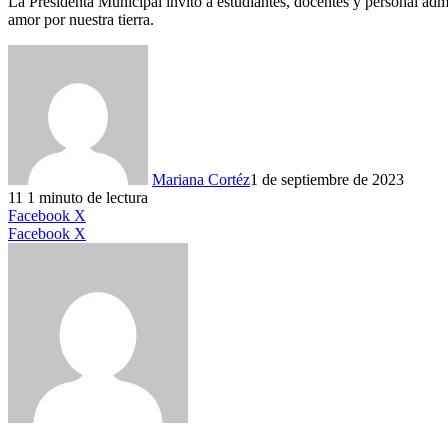
La Presidenta Municipal invitó a estudiantes, docentes y personal admin
amor por nuestra tierra.
Mariana Cortéz
1 de septiembre de 2023
11
1 minuto de lectura
LinkedIn
Facebook
X
LinkedIn
Tumblr
Pinterest
Reddit
VKontakte
Compartir
Imprimir
Facebook
X
por
correo
electrónico