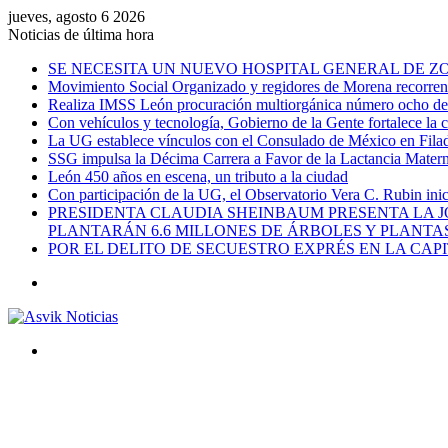
jueves, agosto 6 2026
Noticias de última hora
SE NECESITA UN NUEVO HOSPITAL GENERAL DE ZO
Movimiento Social Organizado y regidores de Morena recorren l
Realiza IMSS León procuración multiorgánica número ocho del 
Con vehículos y tecnología, Gobierno de la Gente fortalece la c
La UG establece vínculos con el Consulado de México en Filad
SSG impulsa la Décima Carrera a Favor de la Lactancia Mate
León 450 años en escena, un tributo a la ciudad
Con participación de la UG, el Observatorio Vera C. Rubin ini
PRESIDENTA CLAUDIA SHEINBAUM PRESENTA LA J
PLANTARÁN 6.6 MILLONES DE ÁRBOLES Y PLANTA
POR EL DELITO DE SECUESTRO EXPRÉS EN LA CA
Menú
Buscar
por