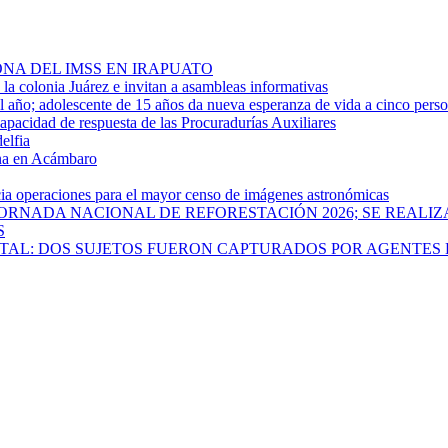
NA DEL IMSS EN IRAPUATO
a colonia Juárez e invitan a asambleas informativas
año; adolescente de 15 años da nueva esperanza de vida a cinco pers
apacidad de respuesta de las Procuradurías Auxiliares
elfia
rna en Acámbaro
cia operaciones para el mayor censo de imágenes astronómicas
ORNADA NACIONAL DE REFORESTACIÓN 2026; SE REALIZ
S
PITAL: DOS SUJETOS FUERON CAPTURADOS POR AGENTES