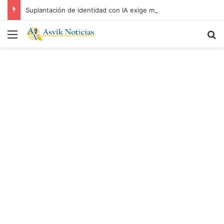
Suplantación de identidad con IA exige mayor prevención: Ezequiel Aguiñiga
Menú
B