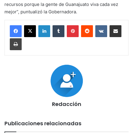
recursos porque la gente de Guanajuato viva cada vez
mejor”, puntualizó la Gobernadora.
LinkedIn
Tumblr
Pinterest
Reddit
VKontakte
Compartir por corr
Imprimir
Redacción
Publicaciones relacionadas