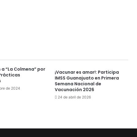
a “La Colmena” por
¡Vacunar es amar!: Participa
Prácticas
IMSS Guanajuato en Primera
s
Semana Nacional de
bre de 2024
Vacunación 2026
24 de abril de 2026