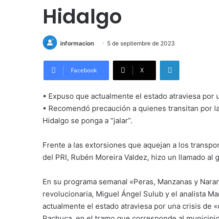
Hidalgo
informacion
5 de septiembre de 2023
LinkedIn
Facebook
X
• Expuso que actualmente el estado atraviesa por un
• Recomendó precaución a quienes transitan por l
Hidalgo se ponga a “jalar”.
Frente a las extorsiones que aquejan a los transpo
del PRI, Rubén Moreira Valdez, hizo un llamado al
En su programa semanal «Peras, Manzanas y Naranj
revolucionaria, Miguel Ángel Sulub y el analista M
actualmente el estado atraviesa por una crisis de «
Pachuca, en el tramo que corresponde al municipio