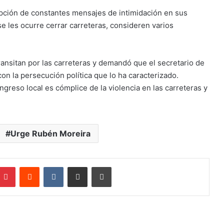
epción de constantes mensajes de intimidación en sus
se les ocurre cerrar carreteras, consideren varios
nsitan por las carreteras y demandó que el secretario de
on la persecución política que lo ha caracterizado.
greso local es cómplice de la violencia en las carreteras y
Urge Rubén Moreira
mblr
Pinterest
Reddit
VKontakte
Compartir por correo electrónico
Imprimir