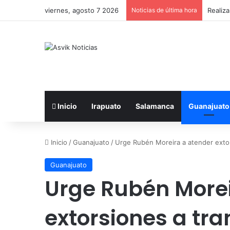
viernes, agosto 7 2026
Noticias de última hora
Realiz
Inicio
Irapuato
Salamanca
Guanajuato
Inicio
/
Guanajuato
/
Urge Rubén Moreira a atender extor
Guanajuato
Urge Rubén Morei
extorsiones a tra