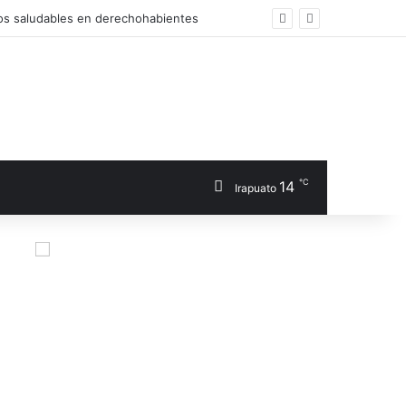
os saludables en derechohabientes
℃
14
Irapuato