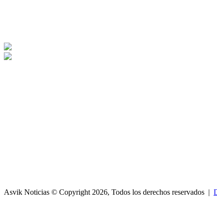
Asvik Noticias © Copyright 2026, Todos los derechos reservados |
D
Facebook
X
WhatsApp
Telegram
Botón
volver