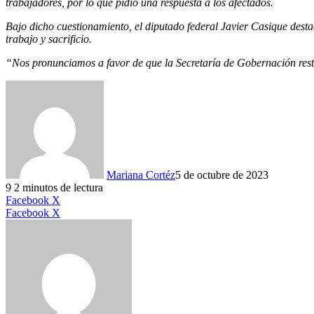
trabajadores, por lo que pidió una respuesta a los afectados.
Bajo dicho cuestionamiento, el diputado federal Javier Casique destac
trabajo y sacrificio.
“Nos pronunciamos a favor de que la Secretaría de Gobernación resti
Mariana Cortéz
5 de octubre de 2023
9
2 minutos de lectura
LinkedIn
Facebook
X
LinkedIn
Tumblr
Pinterest
Reddit
VKontakte
Compartir
Imprimir
Facebook
X
por
correo
electrónico