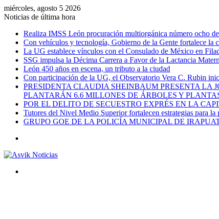
miércoles, agosto 5 2026
Noticias de última hora
Realiza IMSS León procuración multiorgánica número ocho del 
Con vehículos y tecnología, Gobierno de la Gente fortalece la c
La UG establece vínculos con el Consulado de México en Filad
SSG impulsa la Décima Carrera a Favor de la Lactancia Mate
León 450 años en escena, un tributo a la ciudad
Con participación de la UG, el Observatorio Vera C. Rubin ini
PRESIDENTA CLAUDIA SHEINBAUM PRESENTA LA J
PLANTARÁN 6.6 MILLONES DE ÁRBOLES Y PLANTA
POR EL DELITO DE SECUESTRO EXPRÉS EN LA CA
Tutores del Nivel Medio Superior fortalecen estrategias para la
GRUPO GOE DE LA POLICÍA MUNICIPAL DE IRAPU
Menú
Buscar
por