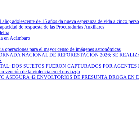
año; adolescente de 15 años da nueva esperanza de vida a cinco pers
apacidad de respuesta de las Procuradurías Auxiliares
elfia
rna en Acámbaro
cia operaciones para el mayor censo de imágenes astronómicas
ORNADA NACIONAL DE REFORESTACIÓN 2026; SE REALIZ
S
PITAL: DOS SUJETOS FUERON CAPTURADOS POR AGENTES
 prevención de la violencia en el noviazgo
ATO ASEGURA 42 ENVOLTORIOS DE PRESUNTA DROGA EN 