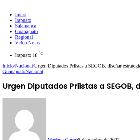
Inicio
Irapuato
Salamanca
Guanajuato
Regional
Video Notas
℃
Irapuato
18
Inicio
/
Nacional
/
Urgen Diputados Priistas a SEGOB, diseñar estrategi
Guanajuato
Nacional
Urgen Diputados Priistas a SEGOB, 
Mariana Cortéz
5 de octubre de 2023