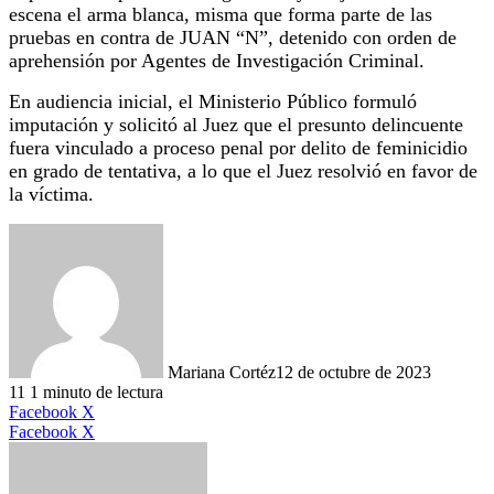
escena el arma blanca, misma que forma parte de las
pruebas en contra de JUAN “N”, detenido con orden de
aprehensión por Agentes de Investigación Criminal.
En audiencia inicial, el Ministerio Público formuló
imputación y solicitó al Juez que el presunto delincuente
fuera vinculado a proceso penal por delito de feminicidio
en grado de tentativa, a lo que el Juez resolvió en favor de
la víctima.
Mariana Cortéz
12 de octubre de 2023
11
1 minuto de lectura
LinkedIn
Facebook
X
LinkedIn
Tumblr
Pinterest
Reddit
VKontakte
Compartir
Imprimir
Facebook
X
por
correo
electrónico