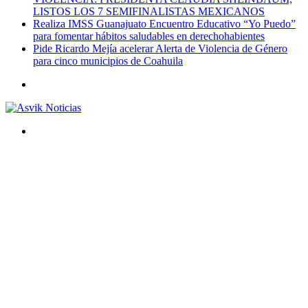
LISTOS LOS 7 SEMIFINALISTAS MEXICANOS
Realiza IMSS Guanajuato Encuentro Educativo “Yo Puedo”
para fomentar hábitos saludables en derechohabientes
Pide Ricardo Mejía acelerar Alerta de Violencia de Género
para cinco municipios de Coahuila
Menú
Buscar
por