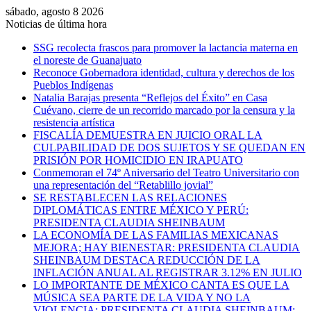
sábado, agosto 8 2026
Noticias de última hora
SSG recolecta frascos para promover la lactancia materna en
el noreste de Guanajuato
Reconoce Gobernadora identidad, cultura y derechos de los
Pueblos Indígenas
Natalia Barajas presenta “Reflejos del Éxito” en Casa
Cuévano, cierre de un recorrido marcado por la censura y la
resistencia artística
FISCALÍA DEMUESTRA EN JUICIO ORAL LA
CULPABILIDAD DE DOS SUJETOS Y SE QUEDAN EN
PRISIÓN POR HOMICIDIO EN IRAPUATO
Conmemoran el 74º Aniversario del Teatro Universitario con
una representación del “Retablillo jovial”
SE RESTABLECEN LAS RELACIONES
DIPLOMÁTICAS ENTRE MÉXICO Y PERÚ:
PRESIDENTA CLAUDIA SHEINBAUM
LA ECONOMÍA DE LAS FAMILIAS MEXICANAS
MEJORA; HAY BIENESTAR: PRESIDENTA CLAUDIA
SHEINBAUM DESTACA REDUCCIÓN DE LA
INFLACIÓN ANUAL AL REGISTRAR 3.12% EN JULIO
LO IMPORTANTE DE MÉXICO CANTA ES QUE LA
MÚSICA SEA PARTE DE LA VIDA Y NO LA
VIOLENCIA: PRESIDENTA CLAUDIA SHEINBAUM;