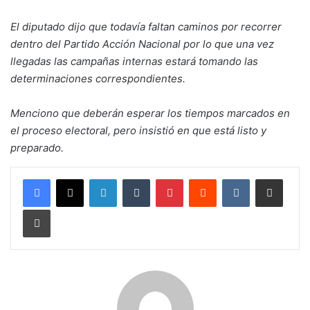
El diputado dijo que todavía faltan caminos por recorrer
dentro del Partido Acción Nacional por lo que una vez
llegadas las campañas internas estará tomando las
determinaciones correspondientes.
Menciono que deberán esperar los tiempos marcados en
el proceso electoral, pero insistió en que está listo y
preparado.
LinkedIn
Tumblr
Pinterest
Reddit
VKontakte
Compartir por corr
Imprimir