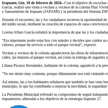
Irapuato, Gto. 10 de febrero de 2026.–
Con el objetivo de escuchar 
García, realizó una visita a vecinas y vecinos de la colonia Plan Vivir
y Saneamiento de Irapuato (JAPAMI) y la presidenta del Sistema DIF 
Durante el encuentro, las y los ciudadanos tuvieron la oportunidad de 
del tejido social, mediante la creación de espacios de sana convivenc
Lorena Alfaro García enfatizó la importancia de que las y los ciudadan
“Era importante poder estar hoy con ustedes y decirles que cuiden su ca
valoren, porque da servicio a todo el parque vecinal”, expresó.
Vecinas y vecinos de la colonia agradecieron las obras de infraestruct
calles, las mejoras al parque vecinal, así como la entrega de juguetes 
Liliana Picasso Hernández, habitante de la colonia, agradeció a la pre
“Yo me siento muy contenta, porque últimamente nos está visitando mu
Así mismo, las y los habitantes señalaron que también se han visto ben
municipio, lo que ha contribuido a mejorar la movilidad, la seguridad 
La Presidenta Municipal refrendó su compromiso de seguir trabajando d
irapuatenses, alineadas a los objetivos de la estrategia Irapuato 27.