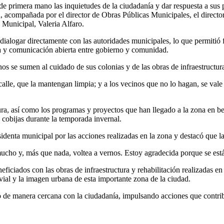
de primera mano las inquietudes de la ciudadanía y dar respuesta a sus p
á, acompañada por el director de Obras Públicas Municipales, el director
Municipal, Valeria Alfaro.
dialogar directamente con las autoridades municipales, lo que permitió 
ia y comunicación abierta entre gobierno y comunidad.
os se sumen al cuidado de sus colonias y de las obras de infraestructur
lle, que la mantengan limpia; y a los vecinos que no lo hagan, se vale to
ura, así como los programas y proyectos que han llegado a la zona en be
y cobijas durante la temporada invernal.
sidenta municipal por las acciones realizadas en la zona y destacó que la
cho y, más que nada, voltea a vernos. Estoy agradecida porque se está 
eficiados con las obras de infraestructura y rehabilitación realizadas en
vial y la imagen urbana de esta importante zona de la ciudad.
e manera cercana con la ciudadanía, impulsando acciones que contribuya