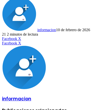
informacion
10 de febrero de 2026
21
2 minutos de lectura
LinkedIn
Facebook
X
LinkedIn
Tumblr
Pinterest
Reddit
VKontakte
Compartir
Imprimir
Facebook
X
por
correo
electrónico
informacion