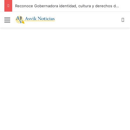
Reconoce Gobernadora identidad, cultura y derechos de los Pueblos Indígenas
Menú
B