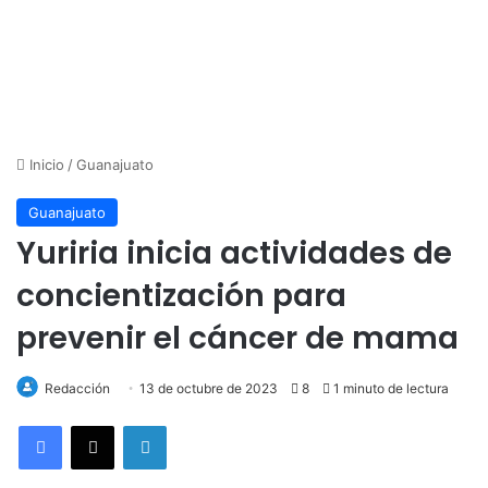
Inicio
/
Guanajuato
Guanajuato
Yuriria inicia actividades de
concientización para
prevenir el cáncer de mama
Redacción
13 de octubre de 2023
8
1 minuto de lectura
LinkedIn