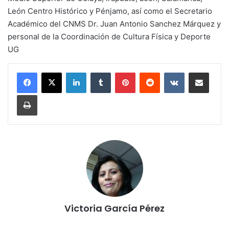
León Centro Histórico y Pénjamo, así como el Secretario
Académico del CNMS Dr. Juan Antonio Sanchez Márquez y
personal de la Coordinación de Cultura Física y Deporte
UG
LinkedIn
Tumblr
Pinterest
Reddit
VKontakte
Compartir por corr
Imprimir
Victoria García Pérez