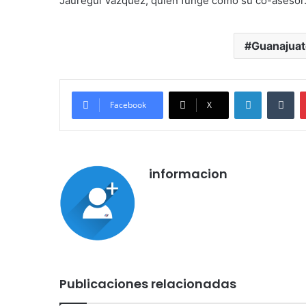
Jáuregui Vázquez, quien funge como su co-asesor
Guanajua
LinkedIn
Tu
Facebook
X
informacion
Publicaciones relacionadas