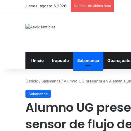
jueves, agosto 6 2026
Noticias de última hora
Inicio
Irapuato
Salamanca
Guanajuato
Inicio
/
Salamanca
/
Alumno UG presenta en Alemania un se
Salamanca
Alumno UG prese
sensor de flujo d