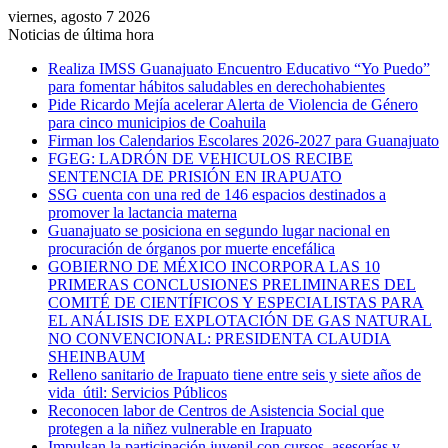
viernes, agosto 7 2026
Noticias de última hora
Realiza IMSS Guanajuato Encuentro Educativo “Yo Puedo”
para fomentar hábitos saludables en derechohabientes
Pide Ricardo Mejía acelerar Alerta de Violencia de Género
para cinco municipios de Coahuila
Firman los Calendarios Escolares 2026-2027 para Guanajuato
FGEG: LADRÓN DE VEHICULOS RECIBE
SENTENCIA DE PRISIÓN EN IRAPUATO
SSG cuenta con una red de 146 espacios destinados a
promover la lactancia materna
Guanajuato se posiciona en segundo lugar nacional en
procuración de órganos por muerte encefálica
GOBIERNO DE MÉXICO INCORPORA LAS 10
PRIMERAS CONCLUSIONES PRELIMINARES DEL
COMITÉ DE CIENTÍFICOS Y ESPECIALISTAS PARA
EL ANÁLISIS DE EXPLOTACIÓN DE GAS NATURAL
NO CONVENCIONAL: PRESIDENTA CLAUDIA
SHEINBAUM
Relleno sanitario de Irapuato tiene entre seis y siete años de
vida útil: Servicios Públicos
Reconocen labor de Centros de Asistencia Social que
protegen a la niñez vulnerable en Irapuato
Impulsan la participación juvenil con cursos, asesorías y