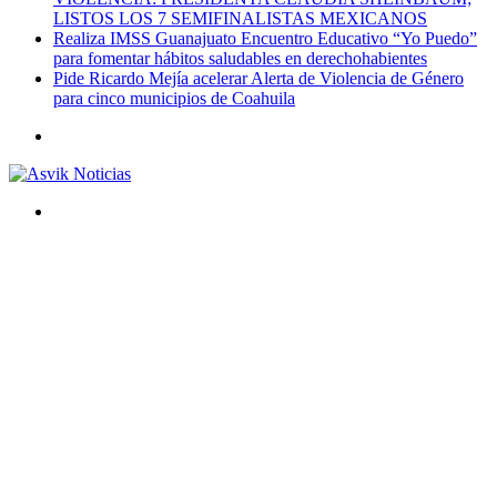
LISTOS LOS 7 SEMIFINALISTAS MEXICANOS
Realiza IMSS Guanajuato Encuentro Educativo “Yo Puedo”
para fomentar hábitos saludables en derechohabientes
Pide Ricardo Mejía acelerar Alerta de Violencia de Género
para cinco municipios de Coahuila
Menú
Buscar
por