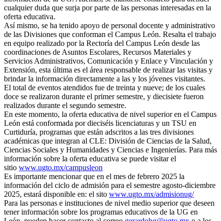
cualquier duda que surja por parte de las personas interesadas en la
oferta educativa.
Así mismo, se ha tenido apoyo de personal docente y administrativo
de las Divisiones que conforman el Campus León. Resalta el trabajo
en equipo realizado por la Rectoría del Campus León desde las
coordinaciones de Asuntos Escolares, Recursos Materiales y
Servicios Administrativos, Comunicación y Enlace y Vinculación y
Extensión, esta última es el área responsable de realizar las visitas y
brindar la información directamente a las y los jóvenes visitantes.
El total de eventos atendidos fue de treinta y nueve; de los cuales
doce se realizaron durante el primer semestre, y diecisiete fueron
realizados durante el segundo semestre.
En este momento, la oferta educativa de nivel superior en el Campus
León está conformada por dieciséis licenciaturas y un TSU en
Curtiduría, programas que están adscritos a las tres divisiones
académicas que integran al CLE: División de Ciencias de la Salud,
Ciencias Sociales y Humanidades y Ciencias e Ingenierías. Para más
información sobre la oferta educativa se puede visitar el
sitio
www.ugto.mx/campusleon
Es importante mencionar que en el mes de febrero 2025 la
información del ciclo de admisión para el semestre agosto-diciembre
2025, estará disponible en: el sito
www.ugto.mx/admisionug/
Para las personas e instituciones de nivel medio superior que deseen
tener información sobre los programas educativos de la UG en
León, pueden hacer contacto al correo
gerardohg@ugto.mx
o a los