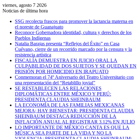
viernes, agosto 7 2026
Noticias de última hora
SSG recolecta frascos para promover la lactancia materna en
el noreste de Guanajuato
Reconoce Gobernadora identidad, cultura y derechos de los
Pueblos Indígenas
Natalia Barajas presenta “Reflejos del Éxito” en Casa
Cuévano, cierre de un recorrido marcado por la censura y la
resistencia artística
FISCALÍA DEMUESTRA EN JUICIO ORAL LA
CULPABILIDAD DE DOS SUJETOS Y SE QUEDAN EN
PRISIÓN POR HOMICIDIO EN IRAPUATO
Conmemoran el 74º Aniversario del Teatro Universitario con
una representación del “Retablillo jovial”
SE RESTABLECEN LAS RELACIONES
DIPLOMÁTICAS ENTRE MÉXICO Y PERÚ:
PRESIDENTA CLAUDIA SHEINBAUM
LA ECONOMÍA DE LAS FAMILIAS MEXICANAS
MEJORA; HAY BIENESTAR: PRESIDENTA CLAUDIA
SHEINBAUM DESTACA REDUCCIÓN DE LA
INFLACIÓN ANUAL AL REGISTRAR 3.12% EN JULIO
LO IMPORTANTE DE MÉXICO CANTA ES QUE LA
MÚSICA SEA PARTE DE LA VIDA Y NO LA
VIOLENCIA: PRESIDENTA CLAUDIA SHEINBAUM;