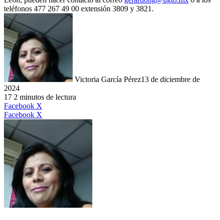
teléfonos 477 267 49 00 extensión 3809 y 3821.
Victoria García Pérez
13 de diciembre de
2024
17
2 minutos de lectura
LinkedIn
Facebook
X
LinkedIn
Tumblr
Pinterest
Reddit
VKontakte
Compartir
Imprimir
Facebook
X
por
correo
electrónico