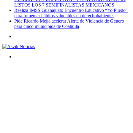
LISTOS LOS 7 SEMIFINALISTAS MEXICANOS
Realiza IMSS Guanajuato Encuentro Educativo “Yo Puedo”
para fomentar hábitos saludables en derechohabientes
Pide Ricardo Mejía acelerar Alerta de Violencia de Género
para cinco municipios de Coahuila
Menú
Buscar
por