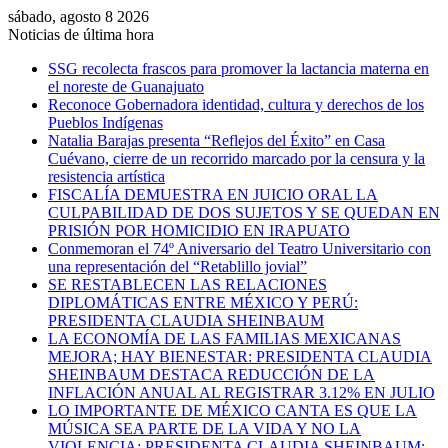
sábado, agosto 8 2026
Noticias de última hora
SSG recolecta frascos para promover la lactancia materna en
el noreste de Guanajuato
Reconoce Gobernadora identidad, cultura y derechos de los
Pueblos Indígenas
Natalia Barajas presenta “Reflejos del Éxito” en Casa
Cuévano, cierre de un recorrido marcado por la censura y la
resistencia artística
FISCALÍA DEMUESTRA EN JUICIO ORAL LA
CULPABILIDAD DE DOS SUJETOS Y SE QUEDAN EN
PRISIÓN POR HOMICIDIO EN IRAPUATO
Conmemoran el 74º Aniversario del Teatro Universitario con
una representación del “Retablillo jovial”
SE RESTABLECEN LAS RELACIONES
DIPLOMÁTICAS ENTRE MÉXICO Y PERÚ:
PRESIDENTA CLAUDIA SHEINBAUM
LA ECONOMÍA DE LAS FAMILIAS MEXICANAS
MEJORA; HAY BIENESTAR: PRESIDENTA CLAUDIA
SHEINBAUM DESTACA REDUCCIÓN DE LA
INFLACIÓN ANUAL AL REGISTRAR 3.12% EN JULIO
LO IMPORTANTE DE MÉXICO CANTA ES QUE LA
MÚSICA SEA PARTE DE LA VIDA Y NO LA
VIOLENCIA: PRESIDENTA CLAUDIA SHEINBAUM;