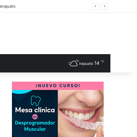
s
℃
14
Irapuato