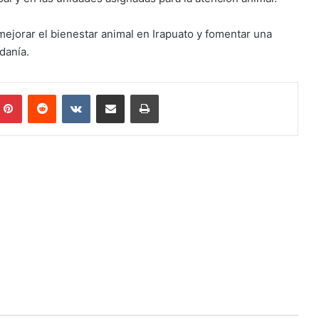
jorar el bienestar animal en Irapuato y fomentar una
danía.
mblr
Pinterest
Reddit
VKontakte
Compartir por correo electrónico
Imprimir