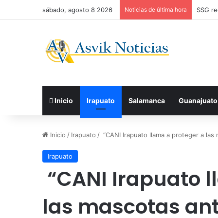
sábado, agosto 8 2026
Noticias de última hora
Recono
Inicio
Irapuato
Salamanca
Guanajuato
Inicio
/
Irapuato
/
“CANI Irapuato llama a proteger a las
Irapuato
“CANI Irapuato l
las mascotas ant