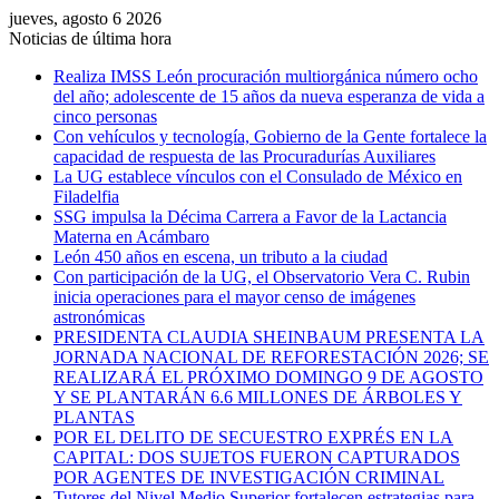
jueves, agosto 6 2026
Noticias de última hora
Realiza IMSS León procuración multiorgánica número ocho
del año; adolescente de 15 años da nueva esperanza de vida a
cinco personas
Con vehículos y tecnología, Gobierno de la Gente fortalece la
capacidad de respuesta de las Procuradurías Auxiliares
La UG establece vínculos con el Consulado de México en
Filadelfia
SSG impulsa la Décima Carrera a Favor de la Lactancia
Materna en Acámbaro
León 450 años en escena, un tributo a la ciudad
Con participación de la UG, el Observatorio Vera C. Rubin
inicia operaciones para el mayor censo de imágenes
astronómicas
PRESIDENTA CLAUDIA SHEINBAUM PRESENTA LA
JORNADA NACIONAL DE REFORESTACIÓN 2026; SE
REALIZARÁ EL PRÓXIMO DOMINGO 9 DE AGOSTO
Y SE PLANTARÁN 6.6 MILLONES DE ÁRBOLES Y
PLANTAS
POR EL DELITO DE SECUESTRO EXPRÉS EN LA
CAPITAL: DOS SUJETOS FUERON CAPTURADOS
POR AGENTES DE INVESTIGACIÓN CRIMINAL
Tutores del Nivel Medio Superior fortalecen estrategias para