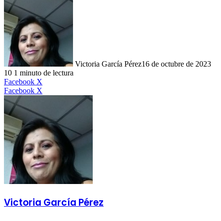
Victoria García Pérez
16 de octubre de 2023
10
1 minuto de lectura
LinkedIn
Facebook
X
LinkedIn
Tumblr
Pinterest
Reddit
VKontakte
Compartir
Imprimir
Facebook
X
por
correo
electrónico
Victoria García Pérez