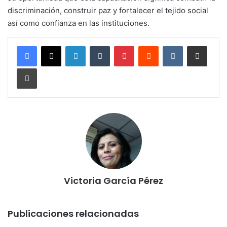
discriminación, construir paz y fortalecer el tejido social
así como confianza en las instituciones.
LinkedIn
Tumblr
Pinterest
Reddit
VKontakte
Compartir por corr
Imprimir
Victoria García Pérez
Publicaciones relacionadas