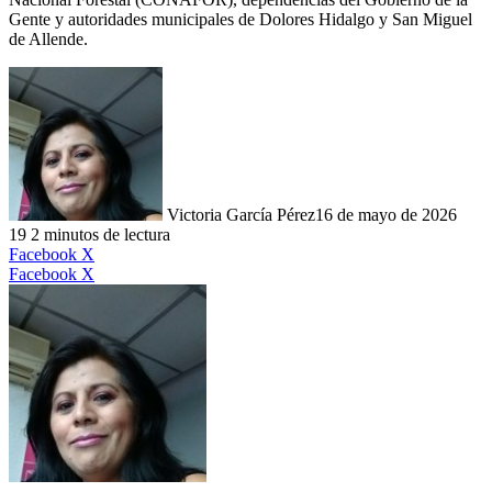
Gente y autoridades municipales de Dolores Hidalgo y San Miguel
de Allende.
Victoria García Pérez
16 de mayo de 2026
19
2 minutos de lectura
LinkedIn
Facebook
X
LinkedIn
Tumblr
Pinterest
Reddit
VKontakte
Compartir
Imprimir
Facebook
X
por
correo
electrónico