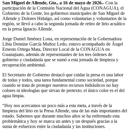
San Miguel de Allende, Gto., a 16 de mayo de 2026.-
Con la
participación de la Comisión Nacional del Agua (CONAGUA), el
Gobierno de la Gente, los gobiernos municipales de San Miguel de
Allende y Dolores Hidalgo, así como voluntarias y voluntarios de la
región, se llevó a cabo la segunda jornada de retiro de lirio acuático
en la presa Ignacio Allende.
Jorge Daniel Jiménez Lona, en representación de la Gobernadora
Libia Dennise García Muñoz Ledo, estuvo acompañado de Ángel
Ernesto Ortega Mata, Director Local de la CONAGUA en
Guanajuato, además de representantes de los tres órdenes de
gobierno y ciudadanía que se sumó a esta jornada de limpieza y
recuperación ambiental.
El Secretario de Gobierno destacó que cuidar la presa es una labor
de todas y todos, una tarea fundamental como sociedad, porque
cuando se trata de proteger nuestros recursos hidráulicos no hay
colores ni ideologías que sirvan de pretexto; el único color es el del
agua limpia.
“Hoy nos acercamos un poco más a esta meta, a través de la
limpieza del lirio en la Presa Allende, una de las más importantes del
estado. Sabemos que durante muchos años se ha enfrentado esta
problemática y hoy se marca un antes y un después gracias a la
suma de esfuerzos entre la ciudadanía y las instituciones.