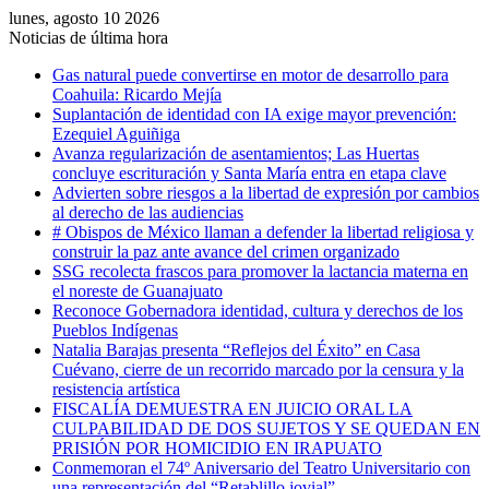
lunes, agosto 10 2026
Noticias de última hora
Gas natural puede convertirse en motor de desarrollo para
Coahuila: Ricardo Mejía
Suplantación de identidad con IA exige mayor prevención:
Ezequiel Aguiñiga
Avanza regularización de asentamientos; Las Huertas
concluye escrituración y Santa María entra en etapa clave
Advierten sobre riesgos a la libertad de expresión por cambios
al derecho de las audiencias
# Obispos de México llaman a defender la libertad religiosa y
construir la paz ante avance del crimen organizado
SSG recolecta frascos para promover la lactancia materna en
el noreste de Guanajuato
Reconoce Gobernadora identidad, cultura y derechos de los
Pueblos Indígenas
Natalia Barajas presenta “Reflejos del Éxito” en Casa
Cuévano, cierre de un recorrido marcado por la censura y la
resistencia artística
FISCALÍA DEMUESTRA EN JUICIO ORAL LA
CULPABILIDAD DE DOS SUJETOS Y SE QUEDAN EN
PRISIÓN POR HOMICIDIO EN IRAPUATO
Conmemoran el 74º Aniversario del Teatro Universitario con
una representación del “Retablillo jovial”