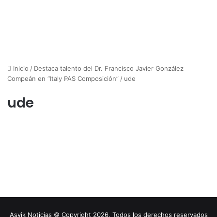
Inicio
/
Destaca talento del Dr. Francisco Javier González
Compeán en “Italy PAS Composición”
/
ude
ude
Asvik Noticias © Copyright 2026, Todos los derechos reservados