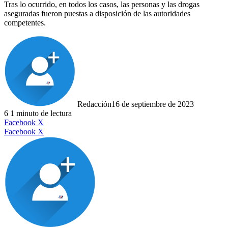
Tras lo ocurrido, en todos los casos, las personas y las drogas
aseguradas fueron puestas a disposición de las autoridades
competentes.
Redacción
16 de septiembre de 2023
6
1 minuto de lectura
LinkedIn
Facebook
X
LinkedIn
Tumblr
Pinterest
Reddit
VKontakte
Compartir
Imprimir
Facebook
X
por
correo
electrónico