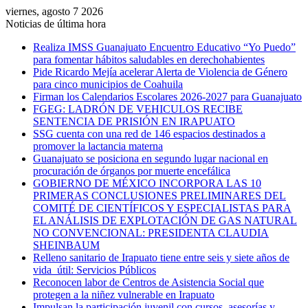
viernes, agosto 7 2026
Noticias de última hora
Realiza IMSS Guanajuato Encuentro Educativo “Yo Puedo”
para fomentar hábitos saludables en derechohabientes
Pide Ricardo Mejía acelerar Alerta de Violencia de Género
para cinco municipios de Coahuila
Firman los Calendarios Escolares 2026-2027 para Guanajuato
FGEG: LADRÓN DE VEHICULOS RECIBE
SENTENCIA DE PRISIÓN EN IRAPUATO
SSG cuenta con una red de 146 espacios destinados a
promover la lactancia materna
Guanajuato se posiciona en segundo lugar nacional en
procuración de órganos por muerte encefálica
GOBIERNO DE MÉXICO INCORPORA LAS 10
PRIMERAS CONCLUSIONES PRELIMINARES DEL
COMITÉ DE CIENTÍFICOS Y ESPECIALISTAS PARA
EL ANÁLISIS DE EXPLOTACIÓN DE GAS NATURAL
NO CONVENCIONAL: PRESIDENTA CLAUDIA
SHEINBAUM
Relleno sanitario de Irapuato tiene entre seis y siete años de
vida útil: Servicios Públicos
Reconocen labor de Centros de Asistencia Social que
protegen a la niñez vulnerable en Irapuato
Impulsan la participación juvenil con cursos, asesorías y