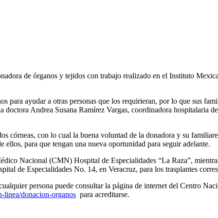
onadora de órganos y tejidos con trabajo realizado en el Instituto Mexi
.
 para ayudar a otras personas que los requirieran, por lo que sus famil
 la doctora Andrea Susana Ramírez Vargas, coordinadora hospitalaria d
os córneas, con lo cual la buena voluntad de la donadora y su familiare
 de ellos, para que tengan una nueva oportunidad para seguir adelante.
 Médico Nacional (CMN) Hospital de Especialidades “La Raza”, mientras
al de Especialidades No. 14, en Veracruz, para los trasplantes corre
, cualquier persona puede consultar la página de internet del Centro 
n-linea/donacion-organos
para acreditarse.