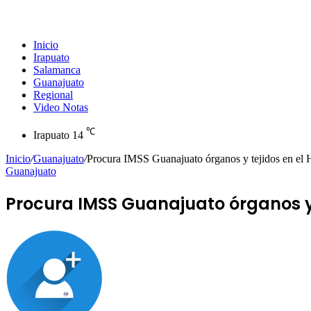
Inicio
Irapuato
Salamanca
Guanajuato
Regional
Video Notas
℃
Irapuato
14
Inicio
/
Guanajuato
/
Procura IMSS Guanajuato órganos y tejidos en el H
Guanajuato
Procura IMSS Guanajuato órganos y t