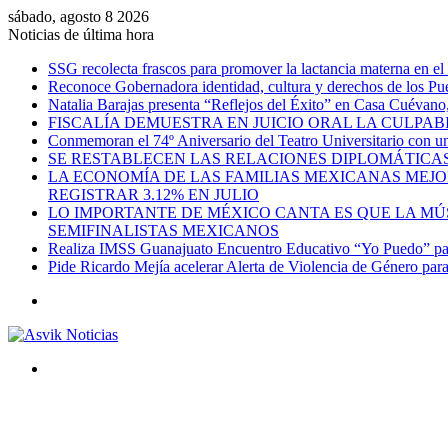
sábado, agosto 8 2026
Noticias de última hora
SSG recolecta frascos para promover la lactancia materna en el
Reconoce Gobernadora identidad, cultura y derechos de los Pu
Natalia Barajas presenta “Reflejos del Éxito” en Casa Cuévano, c
FISCALÍA DEMUESTRA EN JUICIO ORAL LA CULPAB
Conmemoran el 74º Aniversario del Teatro Universitario con una
SE RESTABLECEN LAS RELACIONES DIPLOMÁTICAS
LA ECONOMÍA DE LAS FAMILIAS MEXICANAS MEJO
REGISTRAR 3.12% EN JULIO
LO IMPORTANTE DE MÉXICO CANTA ES QUE LA MÚSI
SEMIFINALISTAS MEXICANOS
Realiza IMSS Guanajuato Encuentro Educativo “Yo Puedo” para
Pide Ricardo Mejía acelerar Alerta de Violencia de Género par
Menú
Buscar
por