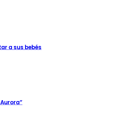
tar a sus bebés
 “Aurora”