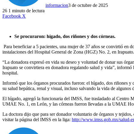
informacion
3 de octubre de 2025
26
1 minuto de lectura
LinkedIn
Facebook
X
Se procuraron: hígado, dos riñones y dos córneas.
Para beneficiar a 5 pacientes, una mujer de 37 años se convirtió en d
instalaciones del Hospital General de Zona (HGZ) No. 2, en Irapuato
“La donadora expresó en vida su deseo y voluntad de donar sus órganos
Irapuato se convirtiera en donadora regalando salud y vida”, informó
hospital.
Informó que los órganos procurados fueron: el hígado, dos riñones y d
su salud hepática, renal y visual, incluso salvando la vida de algunos
El hígado, agregó la funcionaria del IMSS, fue trasladado al Centro
UMAE No. 1, en León, y las córneas fueron llevadas a la UMAE Hospit
La doctora dijo que para ser donador voluntario de órganos y tejidos
visitar la página del IMSS en la liga:
http://www.imss.gob.mx/salud-e