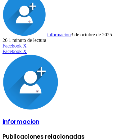
informacion
3 de octubre de 2025
26
1 minuto de lectura
LinkedIn
Facebook
X
LinkedIn
Tumblr
Pinterest
Reddit
VKontakte
Compartir
Imprimir
Facebook
X
por
correo
electrónico
informacion
Publicaciones relacionadas