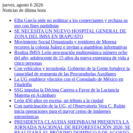
jueves, agosto 6 2026
Noticias de última hora
Elba García pide no politizar a los comerciantes y rechaza su
uso con fines partidistas
SE NECESITA UN NUEVO HOSPITAL GENERAL DE
ZONA DEL IMSS EN IRAPUATO
Movimiento Social Organizado y regidores de Morena
recorren la colonia Juárez e invitan a asambleas informativas
Realiza IMSS León procuración multiorgánica número ocho
del año; adolescente de 15 años da nueva esperanza de vida a
cinco personas
Con vehículos y tecnología, Gobierno de la Gente fortalece la
capacidad de respuesta de las Procuradurías Auxiliares
La UG establece vínculos con el Consulado de México en
Filadelfia
SSG impulsa la Décima Carrera a Favor de la Lactancia
Materna en Acámbaro
León 450 años en escena, un tributo a la ciudad
Con participación de la UG, el Observatorio Vera C. Rubin
inicia operaciones para el mayor censo de imágenes
astronómicas
PRESIDENTA CLAUDIA SHEINBAUM PRESENTA LA
JORNADA NACIONAL DE REFORESTACIÓN 2026; SE
REALIZARÁ EL PRÓXIMO DOMINGO 9 DE AGOSTO