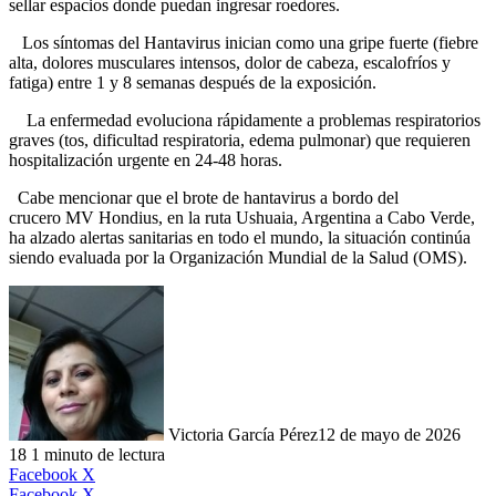
sellar espacios donde puedan ingresar roedores.
Los síntomas del Hantavirus inician como una gripe fuerte (fiebre
alta, dolores musculares intensos, dolor de cabeza, escalofríos y
fatiga) entre 1 y 8 semanas después de la exposición.
La enfermedad evoluciona rápidamente a problemas respiratorios
graves (tos, dificultad respiratoria, edema pulmonar) que requieren
hospitalización urgente en 24-48 horas.
Cabe mencionar que el brote de hantavirus a bordo del
crucero MV Hondius, en la ruta Ushuaia, Argentina a Cabo Verde,
ha alzado
alertas sanitarias en todo el mundo, la situación continúa
siendo evaluada por la Organización Mundial de la Salud (OMS).
Victoria García Pérez
12 de mayo de 2026
18
1 minuto de lectura
LinkedIn
Facebook
X
LinkedIn
Tumblr
Pinterest
Reddit
VKontakte
Compartir
Imprimir
Facebook
X