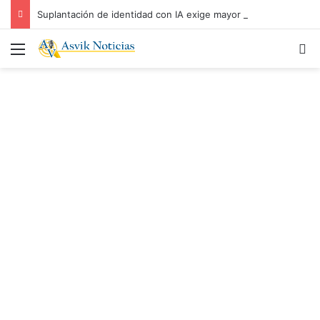
Suplantación de identidad con IA exige mayor prevención: Ezequiel Aguiñiga
Menú
B