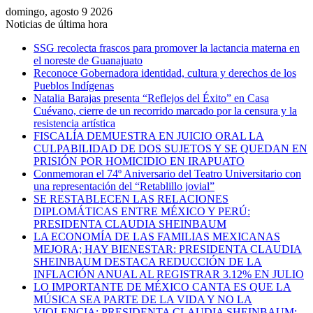
domingo, agosto 9 2026
Noticias de última hora
SSG recolecta frascos para promover la lactancia materna en
el noreste de Guanajuato
Reconoce Gobernadora identidad, cultura y derechos de los
Pueblos Indígenas
Natalia Barajas presenta “Reflejos del Éxito” en Casa
Cuévano, cierre de un recorrido marcado por la censura y la
resistencia artística
FISCALÍA DEMUESTRA EN JUICIO ORAL LA
CULPABILIDAD DE DOS SUJETOS Y SE QUEDAN EN
PRISIÓN POR HOMICIDIO EN IRAPUATO
Conmemoran el 74º Aniversario del Teatro Universitario con
una representación del “Retablillo jovial”
SE RESTABLECEN LAS RELACIONES
DIPLOMÁTICAS ENTRE MÉXICO Y PERÚ:
PRESIDENTA CLAUDIA SHEINBAUM
LA ECONOMÍA DE LAS FAMILIAS MEXICANAS
MEJORA; HAY BIENESTAR: PRESIDENTA CLAUDIA
SHEINBAUM DESTACA REDUCCIÓN DE LA
INFLACIÓN ANUAL AL REGISTRAR 3.12% EN JULIO
LO IMPORTANTE DE MÉXICO CANTA ES QUE LA
MÚSICA SEA PARTE DE LA VIDA Y NO LA
VIOLENCIA: PRESIDENTA CLAUDIA SHEINBAUM;