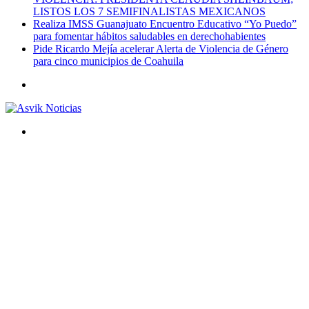
LISTOS LOS 7 SEMIFINALISTAS MEXICANOS
Realiza IMSS Guanajuato Encuentro Educativo “Yo Puedo”
para fomentar hábitos saludables en derechohabientes
Pide Ricardo Mejía acelerar Alerta de Violencia de Género
para cinco municipios de Coahuila
Menú
Buscar
por