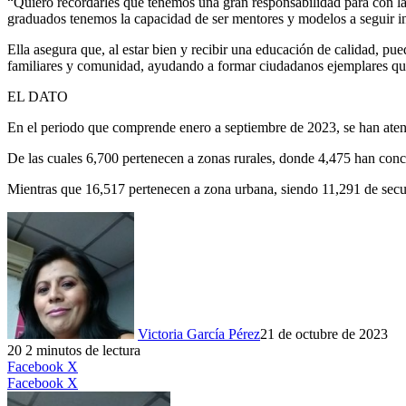
“Quiero recordarles que tenemos una gran responsabilidad para con la
graduados tenemos la capacidad de ser mentores y modelos a seguir in
Ella asegura que, al estar bien y recibir una educación de calidad, pu
familiares y comunidad, ayudando a formar ciudadanos ejemplares qu
EL DATO
En el periodo que comprende enero a septiembre de 2023, se han aten
De las cuales 6,700 pertenecen a zonas rurales, donde 4,475 han concl
Mientras que 16,517 pertenecen a zona urbana, siendo 11,291 de secun
Victoria García Pérez
21 de octubre de 2023
20
2 minutos de lectura
LinkedIn
Facebook
X
LinkedIn
Tumblr
Pinterest
Reddit
VKontakte
Compartir
Imprimir
Facebook
X
por