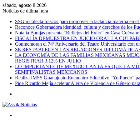
sábado, agosto 8 2026
Noticias de última hora
SSG recolecta frascos para promover la lactancia materna en el
Reconoce Gobernadora identidad, cultura y derechos de los Pu
Natalia Barajas presenta “Reflejos del Éxito” en Casa Cuévano, c
FISCALÍA DEMUESTRA EN JUICIO ORAL LA CULPAB
Conmemoran el 74º Aniversario del Teatro Universitario con una
SE RESTABLECEN LAS RELACIONES DIPLOMÁTICAS
LA ECONOMÍA DE LAS FAMILIAS MEXICANAS MEJO
REGISTRAR 3.12% EN JULIO
LO IMPORTANTE DE MÉXICO CANTA ES QUE LA MÚSI
SEMIFINALISTAS MEXICANOS
Realiza IMSS Guanajuato Encuentro Educativo “Yo Puedo” para
Pide Ricardo Mejía acelerar Alerta de Violencia de Género par
Menú
Buscar
por