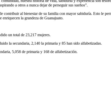
 comunidad, nuestra historia de vida, sabiduría y experiencia son tes
spirando a otros a nunca dejar de perseguir sus sueños”.
ede contribuir al bienestar de su familia con mayor sabiduría. Esto le p
e enriquecen la grandeza de Guanajuato.
dido un total de 23,217 mujeres.
uido la secundaria, 2,140 la primaria y 85 han sido alfabetizadas.
daria, 5,058 de primaria y 168 de alfabetización.