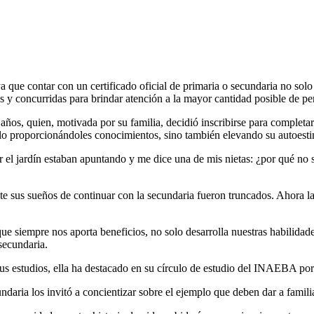
a que contar con un certificado oficial de primaria o secundaria no sol
as y concurridas para brindar atención a la mayor cantidad posible de p
ños, quien, motivada por su familia, decidió inscribirse para completar
olo proporcionándoles conocimientos, sino también elevando su autoesti
or el jardín estaban apuntando y me dice una de mis nietas: ¿por qué n
e sus sueños de continuar con la secundaria fueron truncados. Ahora la 
que siempre nos aporta beneficios, no solo desarrolla nuestras habilid
secundaria.
s estudios, ella ha destacado en su círculo de estudio del INAEBA por s
ndaria los invitó a concientizar sobre el ejemplo que deben dar a famili