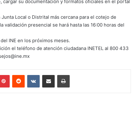
 cargar su documentación y formatos oficiales en el portal
 Junta Local o Distrital más cercana para el cotejo de
a validación presencial se hará hasta las 16:00 horas del
 del INE en los próximos meses.
sición el teléfono de atención ciudadana INETEL al 800 433
onsejos@ine.mx
mblr
Pinterest
Reddit
VKontakte
Compartir por correo electrónico
Imprimir