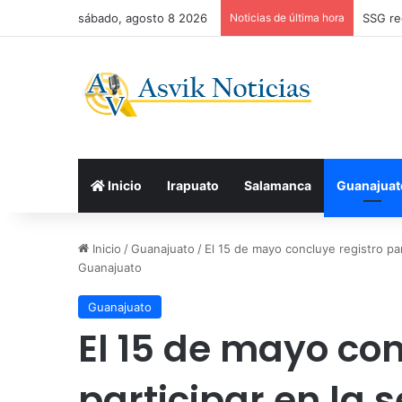
sábado, agosto 8 2026
Noticias de última hora
SSG re
Inicio
Irapuato
Salamanca
Guanajuat
Inicio
/
Guanajuato
/
El 15 de mayo concluye registro par
Guanajuato
Guanajuato
El 15 de mayo con
participar en la 