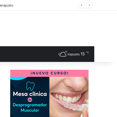
anajuato
℃
15
Irapuato