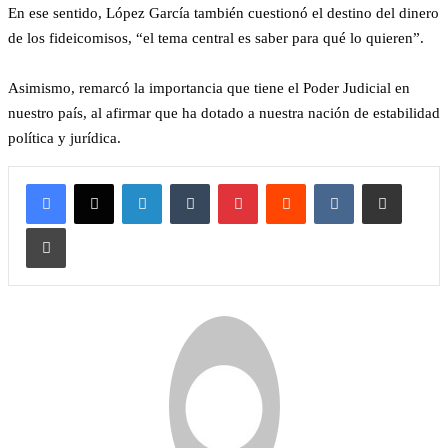
En ese sentido, López García también cuestionó el destino del dinero
de los fideicomisos, “el tema central es saber para qué lo quieren”.
Asimismo, remarcó la importancia que tiene el Poder Judicial en
nuestro país, al afirmar que ha dotado a nuestra nación de estabilidad
política y jurídica.
LinkedIn
Tumblr
Pinterest
Reddit
VKontakte
Compartir por correo 
Imprimir