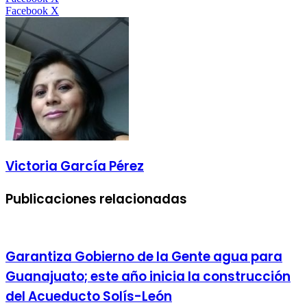
LinkedIn
Tumblr
Pinterest
Reddit
VKontakte
Compartir
Imprimir
Facebook
X
por
correo
electrónico
Victoria García Pérez
Publicaciones relacionadas
Garantiza Gobierno de la Gente agua para
Guanajuato; este año inicia la construcción
del Acueducto Solís-León