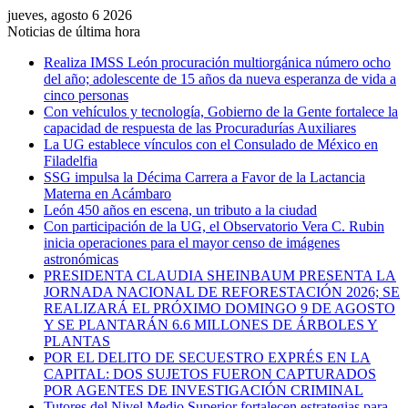
jueves, agosto 6 2026
Noticias de última hora
Realiza IMSS León procuración multiorgánica número ocho
del año; adolescente de 15 años da nueva esperanza de vida a
cinco personas
Con vehículos y tecnología, Gobierno de la Gente fortalece la
capacidad de respuesta de las Procuradurías Auxiliares
La UG establece vínculos con el Consulado de México en
Filadelfia
SSG impulsa la Décima Carrera a Favor de la Lactancia
Materna en Acámbaro
León 450 años en escena, un tributo a la ciudad
Con participación de la UG, el Observatorio Vera C. Rubin
inicia operaciones para el mayor censo de imágenes
astronómicas
PRESIDENTA CLAUDIA SHEINBAUM PRESENTA LA
JORNADA NACIONAL DE REFORESTACIÓN 2026; SE
REALIZARÁ EL PRÓXIMO DOMINGO 9 DE AGOSTO
Y SE PLANTARÁN 6.6 MILLONES DE ÁRBOLES Y
PLANTAS
POR EL DELITO DE SECUESTRO EXPRÉS EN LA
CAPITAL: DOS SUJETOS FUERON CAPTURADOS
POR AGENTES DE INVESTIGACIÓN CRIMINAL
Tutores del Nivel Medio Superior fortalecen estrategias para