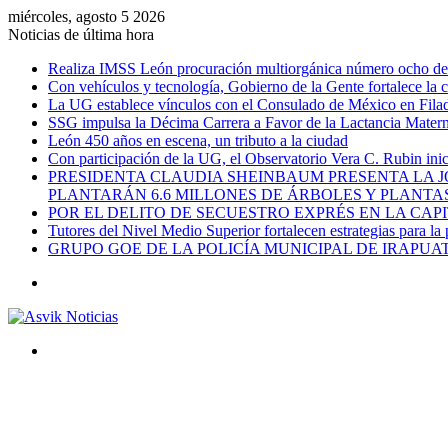
miércoles, agosto 5 2026
Noticias de última hora
Realiza IMSS León procuración multiorgánica número ocho del 
Con vehículos y tecnología, Gobierno de la Gente fortalece la c
La UG establece vínculos con el Consulado de México en Filad
SSG impulsa la Décima Carrera a Favor de la Lactancia Mate
León 450 años en escena, un tributo a la ciudad
Con participación de la UG, el Observatorio Vera C. Rubin ini
PRESIDENTA CLAUDIA SHEINBAUM PRESENTA LA J
PLANTARÁN 6.6 MILLONES DE ÁRBOLES Y PLANTA
POR EL DELITO DE SECUESTRO EXPRÉS EN LA CA
Tutores del Nivel Medio Superior fortalecen estrategias para la
GRUPO GOE DE LA POLICÍA MUNICIPAL DE IRAPU
Menú
Buscar
por