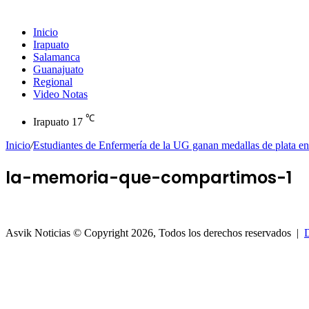
Inicio
Irapuato
Salamanca
Guanajuato
Regional
Video Notas
℃
Irapuato
17
Inicio
/
Estudiantes de Enfermería de la UG ganan medallas de plata en 
la-memoria-que-compartimos-1
Asvik Noticias © Copyright 2026, Todos los derechos reservados |
D
Botón
volver
arriba