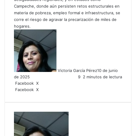
Campeche, donde aún persisten retos estructurales en
materia de pobreza, empleo formal e infraestructura, se
corre el riesgo de agravar la precarización de miles de
hogares.
Victoria García Pérez
10 de junio
de 2025
9
2 minutos de lectura
LinkedIn
Facebook
X
LinkedIn
Tumblr
Pinterest
Reddit
VKontakte
Compartir
Imprimir
Facebook
X
por
correo
electrónico