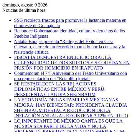
domingo, agosto 9 2026
Noticias de última hora
SSG recolecta frascos para promover la lactancia materna en
el noreste de Guanajuato
Reconoce Gobernadora identidad, cultura y derechos de los
Pueblos Indígenas
Natalia Barajas presenta “Reflejos del Éxito” en Casa
Cuévano, cierre de un recorrido marcado por la censura y la
resistencia artística
FISCALÍA DEMUESTRA EN JUICIO ORAL LA
CULPABILIDAD DE DOS SUJETOS Y SE QUEDAN EN
PRISIÓN POR HOMICIDIO EN IRAPUATO
Conmemoran el 74º Aniversario del Teatro Universitario con
una representación del “Retablillo jovial”
SE RESTABLECEN LAS RELACIONES
DIPLOMÁTICAS ENTRE MÉXICO Y PERÚ:
PRESIDENTA CLAUDIA SHEINBAUM
LA ECONOMÍA DE LAS FAMILIAS MEXICANAS
MEJORA; HAY BIENESTAR: PRESIDENTA CLAUDIA
SHEINBAUM DESTACA REDUCCIÓN DE LA
INFLACIÓN ANUAL AL REGISTRAR 3.12% EN JULIO
LO IMPORTANTE DE MÉXICO CANTA ES QUE LA
MÚSICA SEA PARTE DE LA VIDA Y NO LA
VIOLENCIA: PRESIDENTA CLAUDIA SHEINBAUM;