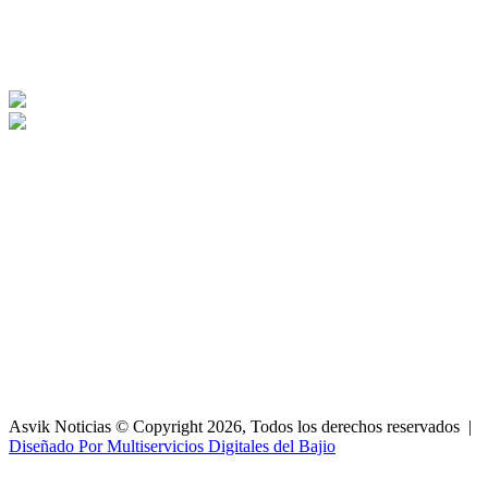
Asvik Noticias © Copyright 2026, Todos los derechos reservados |
Diseñado Por Multiservicios Digitales del Bajio
Facebook
X
WhatsApp
Telegram
Botón