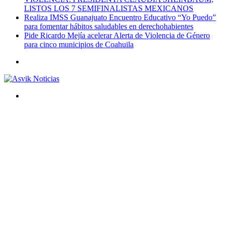
LISTOS LOS 7 SEMIFINALISTAS MEXICANOS
Realiza IMSS Guanajuato Encuentro Educativo “Yo Puedo”
para fomentar hábitos saludables en derechohabientes
Pide Ricardo Mejía acelerar Alerta de Violencia de Género
para cinco municipios de Coahuila
Menú
Buscar
por