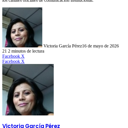
los canales oficiales de comunicación institucional.
Victoria García Pérez
16 de mayo de 2026
21
2 minutos de lectura
LinkedIn
Facebook
X
LinkedIn
Tumblr
Pinterest
Reddit
VKontakte
Compartir
Imprimir
Facebook
X
por
correo
electrónico
Victoria García Pérez