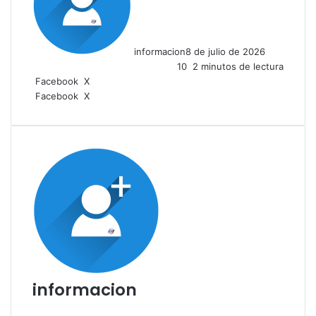
informacion
8 de julio de 2026
10
2 minutos de lectura
LinkedIn
Facebook
X
LinkedIn
Tumblr
Pinterest
Reddit
VKontakte
Compartir
Imprimir
Facebook
X
por
correo
electrónico
informacion