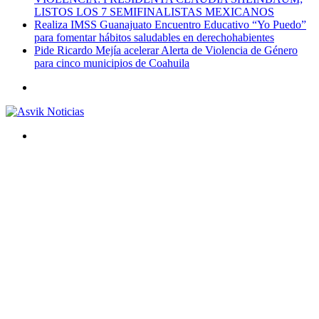
LISTOS LOS 7 SEMIFINALISTAS MEXICANOS
Realiza IMSS Guanajuato Encuentro Educativo “Yo Puedo”
para fomentar hábitos saludables en derechohabientes
Pide Ricardo Mejía acelerar Alerta de Violencia de Género
para cinco municipios de Coahuila
Menú
Buscar
por