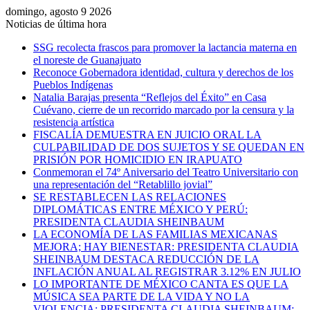
domingo, agosto 9 2026
Noticias de última hora
SSG recolecta frascos para promover la lactancia materna en
el noreste de Guanajuato
Reconoce Gobernadora identidad, cultura y derechos de los
Pueblos Indígenas
Natalia Barajas presenta “Reflejos del Éxito” en Casa
Cuévano, cierre de un recorrido marcado por la censura y la
resistencia artística
FISCALÍA DEMUESTRA EN JUICIO ORAL LA
CULPABILIDAD DE DOS SUJETOS Y SE QUEDAN EN
PRISIÓN POR HOMICIDIO EN IRAPUATO
Conmemoran el 74º Aniversario del Teatro Universitario con
una representación del “Retablillo jovial”
SE RESTABLECEN LAS RELACIONES
DIPLOMÁTICAS ENTRE MÉXICO Y PERÚ:
PRESIDENTA CLAUDIA SHEINBAUM
LA ECONOMÍA DE LAS FAMILIAS MEXICANAS
MEJORA; HAY BIENESTAR: PRESIDENTA CLAUDIA
SHEINBAUM DESTACA REDUCCIÓN DE LA
INFLACIÓN ANUAL AL REGISTRAR 3.12% EN JULIO
LO IMPORTANTE DE MÉXICO CANTA ES QUE LA
MÚSICA SEA PARTE DE LA VIDA Y NO LA
VIOLENCIA: PRESIDENTA CLAUDIA SHEINBAUM;