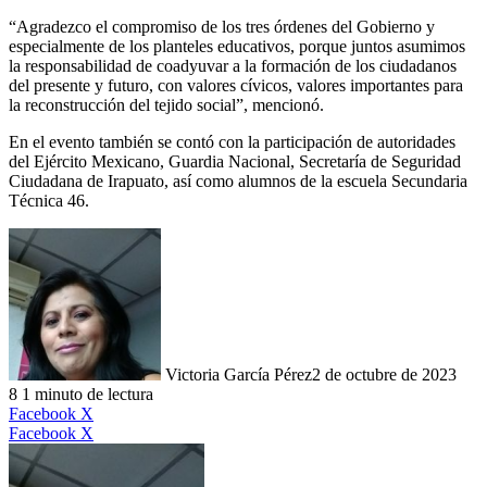
“Agradezco el compromiso de los tres órdenes del Gobierno y
especialmente de los planteles educativos, porque juntos asumimos
la responsabilidad de coadyuvar a la formación de los ciudadanos
del presente y futuro, con valores cívicos, valores importantes para
la reconstrucción del tejido social”, mencionó.
En el evento también se contó con la participación de autoridades
del Ejército Mexicano, Guardia Nacional, Secretaría de Seguridad
Ciudadana de Irapuato, así como alumnos de la escuela Secundaria
Técnica 46.
Victoria García Pérez
2 de octubre de 2023
8
1 minuto de lectura
LinkedIn
Facebook
X
LinkedIn
Tumblr
Pinterest
Reddit
VKontakte
Compartir
Imprimir
Facebook
X
por
correo