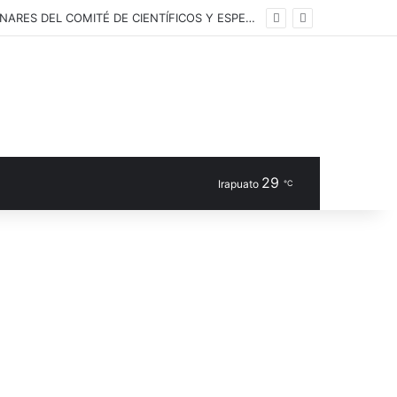
GOBIERNO DE MÉXICO INCORPORA LAS 10 PRIMERAS CONCLUSIONES PRELIMINARES DEL COMITÉ DE CIENTÍFICOS Y ESPECIALISTAS PARA EL ANÁLISIS DE EXPLOTACIÓN DE GAS NATURAL NO CONVENCIONAL: PRESIDENTA CLAUDIA SHEINBAUM
29
Irapuato
℃