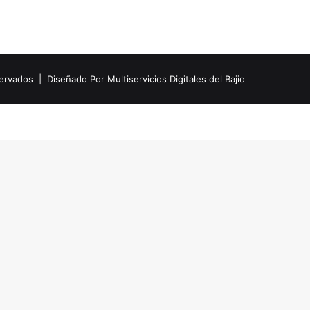
eservados |
Diseñado Por Multiservicios Digitales del Bajio