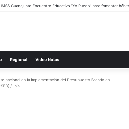
a IMSS Guanajuato Encuentro Educativo “Yo Puedo” para fomentar hábit
o
Regional
Video Notas
te nacional en la implementación del Presupuesto Basado en
-SED)
/
libia