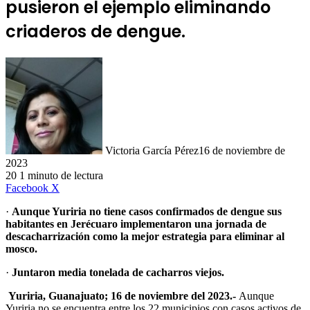
pusieron el ejemplo eliminando
criaderos de dengue.
Victoria García Pérez
16 de noviembre de
2023
20
1 minuto de lectura
LinkedIn
Facebook
X
·
Aunque Yuriria no tiene casos confirmados de dengue sus
habitantes en Jerécuaro implementaron una jornada de
descacharrización como la mejor estrategia para eliminar al
mosco.
·
Juntaron media tonelada de cacharros viejos.
Yuriria, Guanajuato; 16 de noviembre del 2023.-
Aunque
Yuriria no se encuentra entre los 22 municipios con casos activos de