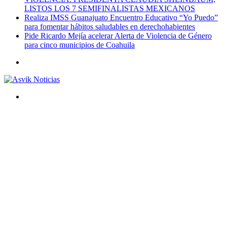
LISTOS LOS 7 SEMIFINALISTAS MEXICANOS
Realiza IMSS Guanajuato Encuentro Educativo “Yo Puedo”
para fomentar hábitos saludables en derechohabientes
Pide Ricardo Mejía acelerar Alerta de Violencia de Género
para cinco municipios de Coahuila
Menú
Buscar
por