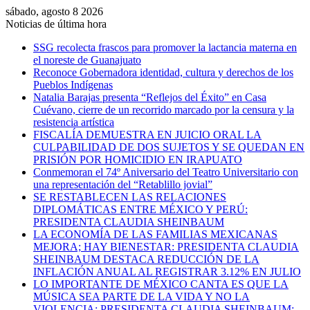
sábado, agosto 8 2026
Noticias de última hora
SSG recolecta frascos para promover la lactancia materna en
el noreste de Guanajuato
Reconoce Gobernadora identidad, cultura y derechos de los
Pueblos Indígenas
Natalia Barajas presenta “Reflejos del Éxito” en Casa
Cuévano, cierre de un recorrido marcado por la censura y la
resistencia artística
FISCALÍA DEMUESTRA EN JUICIO ORAL LA
CULPABILIDAD DE DOS SUJETOS Y SE QUEDAN EN
PRISIÓN POR HOMICIDIO EN IRAPUATO
Conmemoran el 74º Aniversario del Teatro Universitario con
una representación del “Retablillo jovial”
SE RESTABLECEN LAS RELACIONES
DIPLOMÁTICAS ENTRE MÉXICO Y PERÚ:
PRESIDENTA CLAUDIA SHEINBAUM
LA ECONOMÍA DE LAS FAMILIAS MEXICANAS
MEJORA; HAY BIENESTAR: PRESIDENTA CLAUDIA
SHEINBAUM DESTACA REDUCCIÓN DE LA
INFLACIÓN ANUAL AL REGISTRAR 3.12% EN JULIO
LO IMPORTANTE DE MÉXICO CANTA ES QUE LA
MÚSICA SEA PARTE DE LA VIDA Y NO LA
VIOLENCIA: PRESIDENTA CLAUDIA SHEINBAUM;