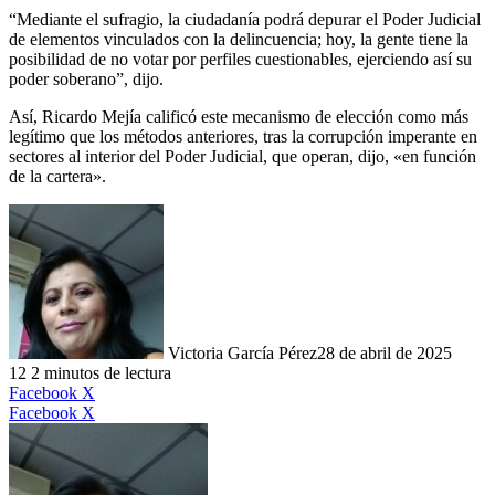
“Mediante el sufragio, la ciudadanía podrá depurar el Poder Judicial
de elementos vinculados con la delincuencia; hoy, la gente tiene la
posibilidad de no votar por perfiles cuestionables, ejerciendo así su
poder soberano”, dijo.
Así, Ricardo Mejía calificó este mecanismo de elección como más
legítimo que los métodos anteriores, tras la corrupción imperante en
sectores al interior del Poder Judicial, que operan, dijo, «en función
de la cartera».
Victoria García Pérez
28 de abril de 2025
12
2 minutos de lectura
LinkedIn
Facebook
X
LinkedIn
Tumblr
Pinterest
Reddit
VKontakte
Compartir
Imprimir
Facebook
X
por
correo
electrónico