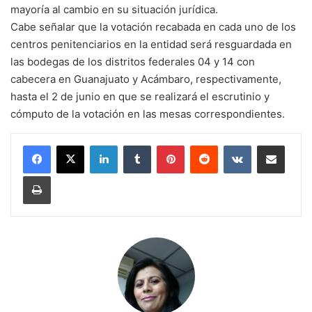
mayoría al cambio en su situación jurídica.
Cabe señalar que la votación recabada en cada uno de los
centros penitenciarios en la entidad será resguardada en
las bodegas de los distritos federales 04 y 14 con
cabecera en Guanajuato y Acámbaro, respectivamente,
hasta el 2 de junio en que se realizará el escrutinio y
cómputo de la votación en las mesas correspondientes.
LinkedIn
Tumblr
Pinterest
Reddit
VKontakte
Compartir por corr
Imprimir