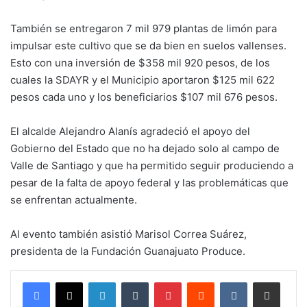
También se entregaron 7 mil 979 plantas de limón para
impulsar este cultivo que se da bien en suelos vallenses.
Esto con una inversión de $358 mil 920 pesos, de los
cuales la SDAYR y el Municipio aportaron $125 mil 622
pesos cada uno y los beneficiarios $107 mil 676 pesos.
El alcalde Alejandro Alanís agradeció el apoyo del
Gobierno del Estado que no ha dejado solo al campo de
Valle de Santiago y que ha permitido seguir produciendo a
pesar de la falta de apoyo federal y las problemáticas que
se enfrentan actualmente.
Al evento también asistió Marisol Correa Suárez,
presidenta de la Fundación Guanajuato Produce.
LinkedIn
Tumblr
Pinterest
Reddit
VKontakte
Compartir por corr