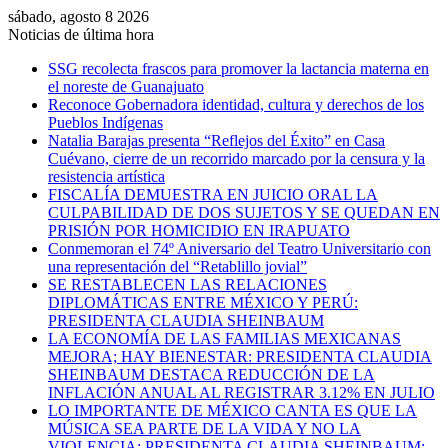
sábado, agosto 8 2026
Noticias de última hora
SSG recolecta frascos para promover la lactancia materna en
el noreste de Guanajuato
Reconoce Gobernadora identidad, cultura y derechos de los
Pueblos Indígenas
Natalia Barajas presenta “Reflejos del Éxito” en Casa
Cuévano, cierre de un recorrido marcado por la censura y la
resistencia artística
FISCALÍA DEMUESTRA EN JUICIO ORAL LA
CULPABILIDAD DE DOS SUJETOS Y SE QUEDAN EN
PRISIÓN POR HOMICIDIO EN IRAPUATO
Conmemoran el 74º Aniversario del Teatro Universitario con
una representación del “Retablillo jovial”
SE RESTABLECEN LAS RELACIONES
DIPLOMÁTICAS ENTRE MÉXICO Y PERÚ:
PRESIDENTA CLAUDIA SHEINBAUM
LA ECONOMÍA DE LAS FAMILIAS MEXICANAS
MEJORA; HAY BIENESTAR: PRESIDENTA CLAUDIA
SHEINBAUM DESTACA REDUCCIÓN DE LA
INFLACIÓN ANUAL AL REGISTRAR 3.12% EN JULIO
LO IMPORTANTE DE MÉXICO CANTA ES QUE LA
MÚSICA SEA PARTE DE LA VIDA Y NO LA
VIOLENCIA: PRESIDENTA CLAUDIA SHEINBAUM;