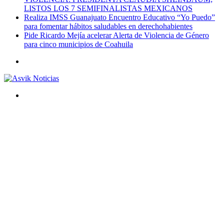
LISTOS LOS 7 SEMIFINALISTAS MEXICANOS
Realiza IMSS Guanajuato Encuentro Educativo “Yo Puedo”
para fomentar hábitos saludables en derechohabientes
Pide Ricardo Mejía acelerar Alerta de Violencia de Género
para cinco municipios de Coahuila
Menú
Buscar
por