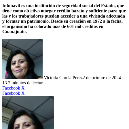
Infonavit es una institución de seguridad social del Estado, que
tiene como objetivo otorgar crédito barato y suficiente para que
las y los trabajadores puedan acceder a una vivienda adecuada
y formar un patrimonio. Desde su creación en 1972 a la fecha,
el organismo ha colocado más de 601 mil créditos en
Guanajuato.
Victoria García Pérez
2 de octubre de 2024
13
2 minutos de lectura
LinkedIn
Facebook
X
LinkedIn
Tumblr
Pinterest
Reddit
VKontakte
Compartir
Imprimir
Facebook
X
por
correo
electrónico