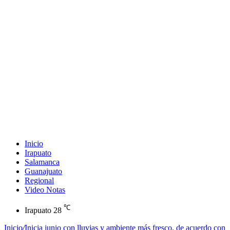
Inicio
Irapuato
Salamanca
Guanajuato
Regional
Video Notas
℃
Irapuato
28
Inicio
/
Inicia junio con lluvias y ambiente más fresco, de acuerdo con