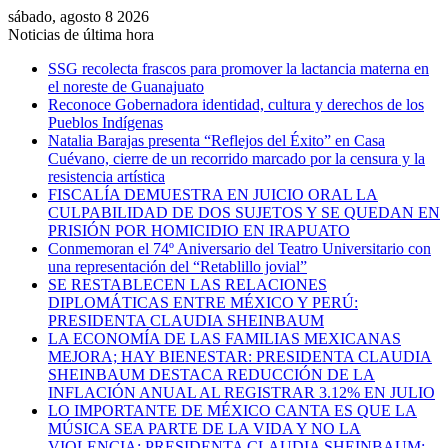
sábado, agosto 8 2026
Noticias de última hora
SSG recolecta frascos para promover la lactancia materna en
el noreste de Guanajuato
Reconoce Gobernadora identidad, cultura y derechos de los
Pueblos Indígenas
Natalia Barajas presenta “Reflejos del Éxito” en Casa
Cuévano, cierre de un recorrido marcado por la censura y la
resistencia artística
FISCALÍA DEMUESTRA EN JUICIO ORAL LA
CULPABILIDAD DE DOS SUJETOS Y SE QUEDAN EN
PRISIÓN POR HOMICIDIO EN IRAPUATO
Conmemoran el 74º Aniversario del Teatro Universitario con
una representación del “Retablillo jovial”
SE RESTABLECEN LAS RELACIONES
DIPLOMÁTICAS ENTRE MÉXICO Y PERÚ:
PRESIDENTA CLAUDIA SHEINBAUM
LA ECONOMÍA DE LAS FAMILIAS MEXICANAS
MEJORA; HAY BIENESTAR: PRESIDENTA CLAUDIA
SHEINBAUM DESTACA REDUCCIÓN DE LA
INFLACIÓN ANUAL AL REGISTRAR 3.12% EN JULIO
LO IMPORTANTE DE MÉXICO CANTA ES QUE LA
MÚSICA SEA PARTE DE LA VIDA Y NO LA
VIOLENCIA: PRESIDENTA CLAUDIA SHEINBAUM;