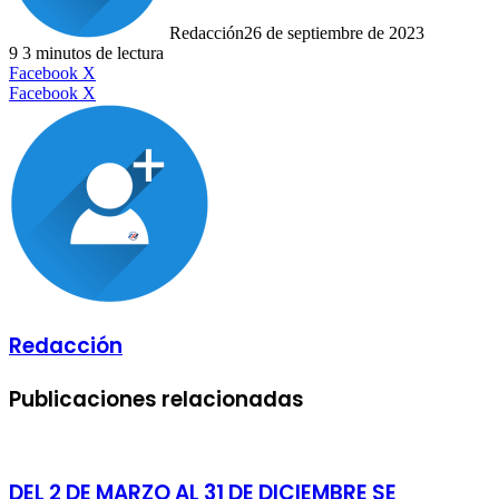
Redacción
26 de septiembre de 2023
9
3 minutos de lectura
LinkedIn
Facebook
X
LinkedIn
Tumblr
Pinterest
Reddit
VKontakte
Compartir
Imprimir
Facebook
X
por
correo
electrónico
Redacción
Publicaciones relacionadas
DEL 2 DE MARZO AL 31 DE DICIEMBRE SE