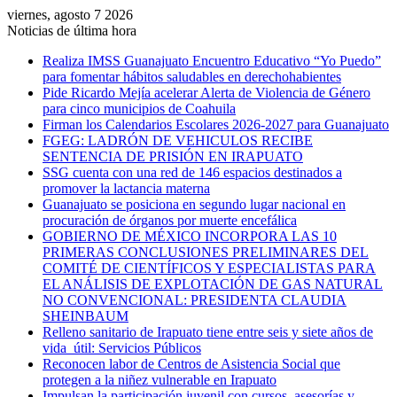
viernes, agosto 7 2026
Noticias de última hora
Realiza IMSS Guanajuato Encuentro Educativo “Yo Puedo”
para fomentar hábitos saludables en derechohabientes
Pide Ricardo Mejía acelerar Alerta de Violencia de Género
para cinco municipios de Coahuila
Firman los Calendarios Escolares 2026-2027 para Guanajuato
FGEG: LADRÓN DE VEHICULOS RECIBE
SENTENCIA DE PRISIÓN EN IRAPUATO
SSG cuenta con una red de 146 espacios destinados a
promover la lactancia materna
Guanajuato se posiciona en segundo lugar nacional en
procuración de órganos por muerte encefálica
GOBIERNO DE MÉXICO INCORPORA LAS 10
PRIMERAS CONCLUSIONES PRELIMINARES DEL
COMITÉ DE CIENTÍFICOS Y ESPECIALISTAS PARA
EL ANÁLISIS DE EXPLOTACIÓN DE GAS NATURAL
NO CONVENCIONAL: PRESIDENTA CLAUDIA
SHEINBAUM
Relleno sanitario de Irapuato tiene entre seis y siete años de
vida útil: Servicios Públicos
Reconocen labor de Centros de Asistencia Social que
protegen a la niñez vulnerable en Irapuato
Impulsan la participación juvenil con cursos, asesorías y