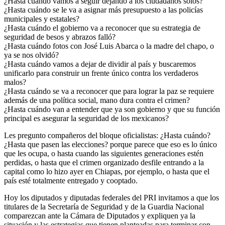
¿Hasta cuándo vamos a seguir dejando a los ciudadanos solos?
¿Hasta cuándo se le va a asignar más presupuesto a las policías
municipales y estatales?
¿Hasta cuándo el gobierno va a reconocer que su estrategia de
seguridad de besos y abrazos falló?
¿Hasta cuándo fotos con José Luis Abarca o la madre del chapo, o
ya se nos olvidó?
¿Hasta cuándo vamos a dejar de dividir al país y buscaremos
unificarlo para construir un frente único contra los verdaderos
malos?
¿Hasta cuándo se va a reconocer que para lograr la paz se requiere
además de una política social, mano dura contra el crimen?
¿Hasta cuándo van a entender que ya son gobierno y que su función
principal es asegurar la seguridad de los mexicanos?
Les pregunto compañeros del bloque oficialistas: ¿Hasta cuándo?
¿Hasta que pasen las elecciones? porque parece que eso es lo único
que les ocupa, o hasta cuando las siguientes generaciones estén
perdidas, o hasta que el crimen organizado desfile entrando a la
capital como lo hizo ayer en Chiapas, por ejemplo, o hasta que el
país esté totalmente entregado y cooptado.
Hoy los diputados y diputadas federales del PRI invitamos a que los
titulares de la Secretaría de Seguridad y de la Guardia Nacional
comparezcan ante la Cámara de Diputados y expliquen ya la
situación y las estrategias que tienen planteadas para terminar con